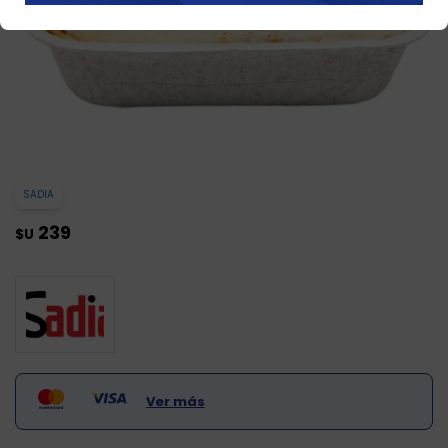
SADIA
239
$U
Ver más