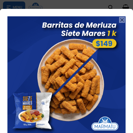
0

Compras menores a $ 1500 costo de envío $60 *Puede Variar

según su zona
Lasagna Granel Mix Quesos X2 600gr C/u