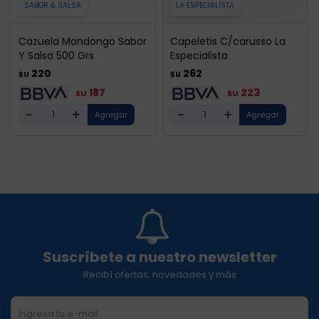
SABOR & SALSA
LA ESPECIALISTA
Cazuela Mondongo Sabor
Capeletis C/carusso La
Y Salsa 500 Grs
Especialista
220
262
$U
$U
187
223
$U
$U
-
+
-
+
Suscríbete a nuestro newsletter
Recibí ofertas, novedades y más
SUSCRIBIRME