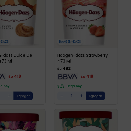
-DAZS
HAAGEN-DAZS
-dazs Dulce De
Haagen-dazs Strawberry
473 Ml
473 Ml
492
$U
418
418
$U
$U
ga
hoy
Llega
hoy
+
-
+