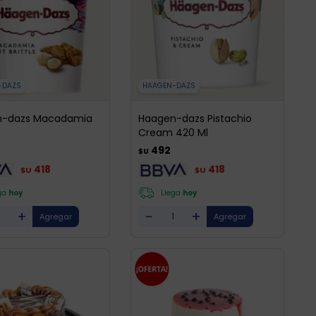
-DAZS
HAAGEN-DAZS
n-dazs Macadamia
Haagen-dazs Pistachio
Cream 420 Ml
492
$U
418
418
$U
$U
ga
hoy
Llega
hoy
+
-
+