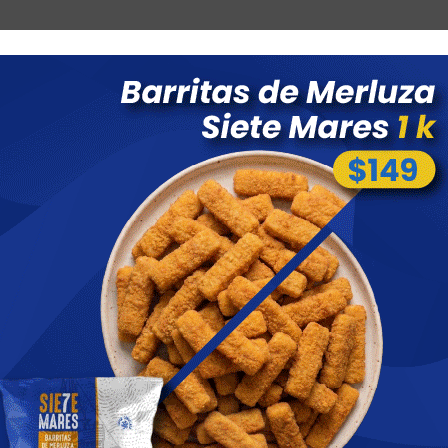
Combos
Blog
Ofertas
Promociones
Nuevos 
 menores a $ 1500 costo de envío $60 *Puede Variar según