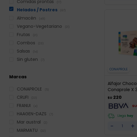
Comidas prontas
(17)
Helados / Postres
(67)
Almacén
(49)
Vegano-Vegetariano
(21)
Frutas
(21)
Combos
(23)
Salsas
(14)
Sin gluten
(7)
CONAPROLE
Marcas
Alfajor Choco
CONAPROLE
Conaprole X 3
(5)
CRUFI
220
$U
(23)
FRANUI
$U
(4)
HAAGEN-DAZS
(7)
Llega
hoy
Mar austral
(2)
-
+
MARMATU
(22)