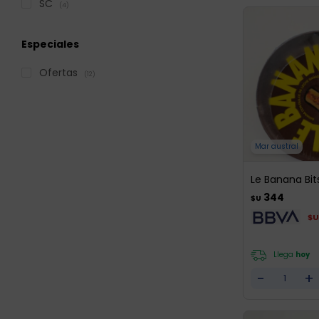
SC
(4)
Especiales
Ofertas
(12)
Mar austral
Le Banana Bi
344
$U
$U
Llega
hoy
-
+