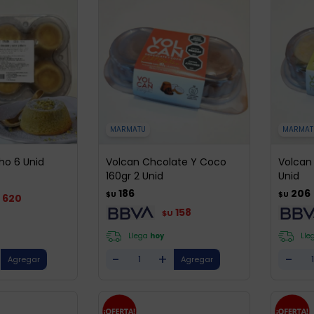
MARMATU
MARMAT
ho 6 Unid
Volcan Chcolate Y Coco
Volcan 
160gr 2 Unid
Unid
186
206
$U
$U
620
158
$U
Llega
hoy
Lle
-
+
-