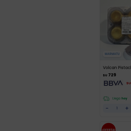
MARMATU
Volcan Pistac
729
$U
$U
Llega
hoy
-
+