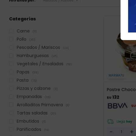
Filtrando por:
Helados / Postres
Categorías
Carne
(11)
Pollo
(30)
Pescados / Mariscos
(33)
Hamburguesas
(45)
Vegetales / Ensaladas
(52)
Papas
(39)
MARMATU
Pasta
(76)
Pizzas y calzone
Postre Choco
(9)
Empanadas
132
$U
(36)
Arrolladitos Primavera
$U
(8)
Tartas saladas
(20)
Embutidos
Llega
hoy
(5)
Panificados
-
+
(14)