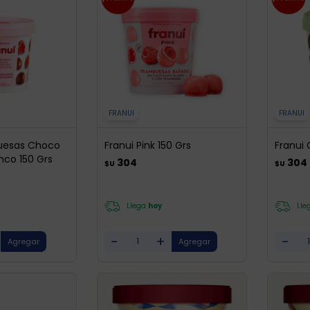
FRANUI
FRANUI
uesas Choco
Franui Pink 150 Grs
Franui 
nco 150 Grs
304
304
$U
$U
Llega
hoy
Lle
-
+
-