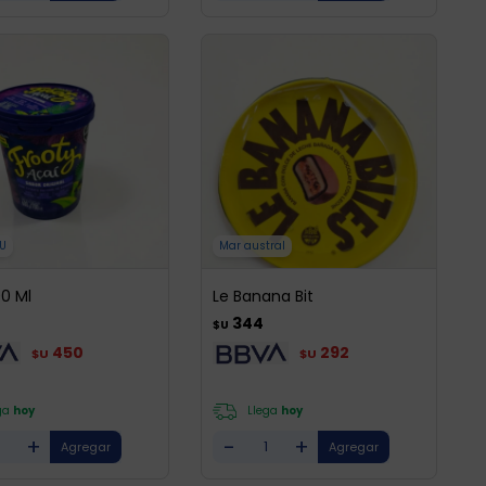
U
Mar austral
00 Ml
Le Banana Bit
344
$U
450
292
$U
$U
ga
hoy
Llega
hoy
+
-
+