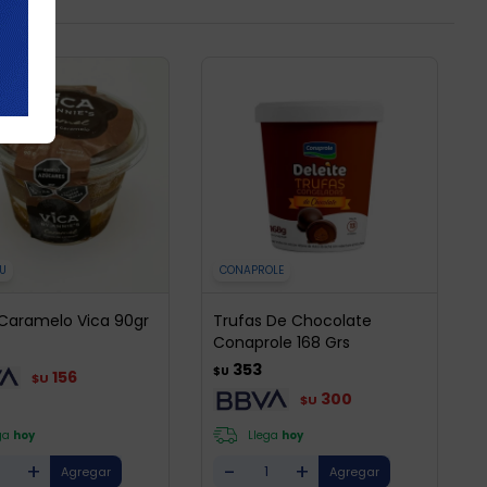
U
CONAPROLE
 Caramelo Vica 90gr
Trufas De Chocolate
Conaprole 168 Grs
353
$U
156
$U
300
$U
ga
hoy
Llega
hoy
+
-
+