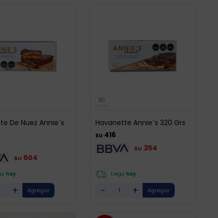
SC
te De Nuez Annie´s
Havanette Annie´s 320 Grs
s
416
$U
354
$U
504
$U
ga
hoy
Llega
hoy
+
-
+