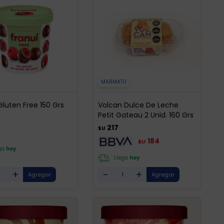
MARMATU
Gluten Free 150 Grs
Volcan Dulce De Leche
Petit Gateau 2 Unid. 160 Grs
217
$U
184
$U
ga
hoy
Llega
hoy
+
-
+