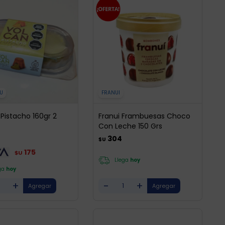
U
FRANUI
Pistacho 160gr 2
Franui Frambuesas Choco
Con Leche 150 Grs
304
$U
175
$U
Llega
hoy
ga
hoy
+
-
+