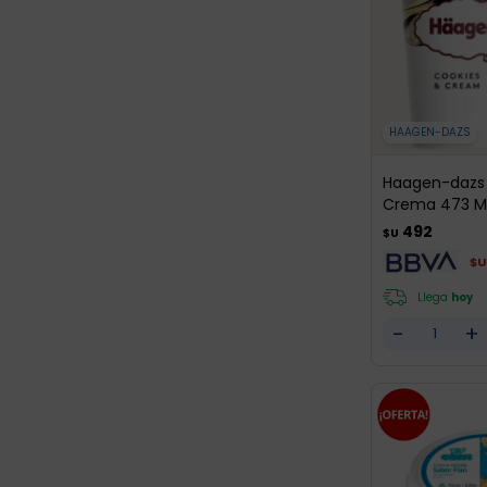
HAAGEN-DAZS
Haagen-dazs 
Crema 473 M
492
$U
$U
Llega
hoy
-
+