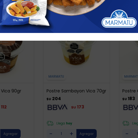
MARMATU
MARMAT
 Vica 90gr
Postre Sambayon Vica 70gr
Postre
204
183
$U
$U
112
173
$U
Llega
hoy
Lle
-
+
-