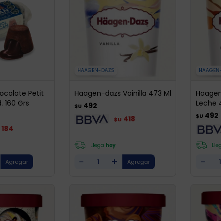
HAAGEN-DAZS
HAAGEN
ocolate Petit
Haagen-dazs Vainilla 473 Ml
Haagen
. 160 Grs
Leche 
492
$U
492
$U
418
$U
184
Llega
hoy
Lle
-
+
-