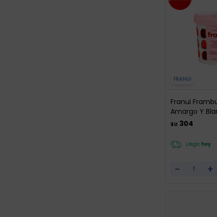
FRANUI
Franui Framb
Amargo Y Bla
304
$U
Llega
hoy
-
+