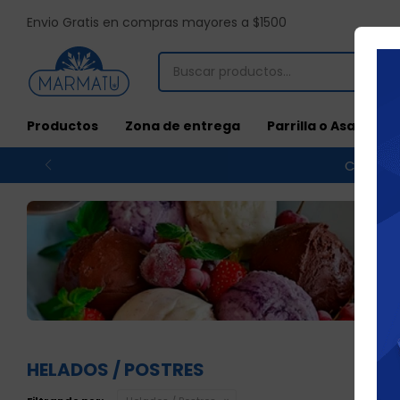
Envio Gratis en compras mayores a $1500
Productos
Zona de entrega
Parrilla o Asado
Compras
HELADOS / POSTRES