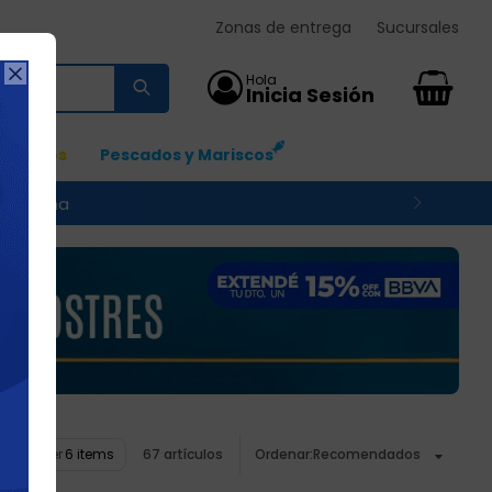
Zonas de entrega
Sucursales

0
Ingresos
Pescados y Mariscos
 su zona
Ver
67 artículos
Recomendados