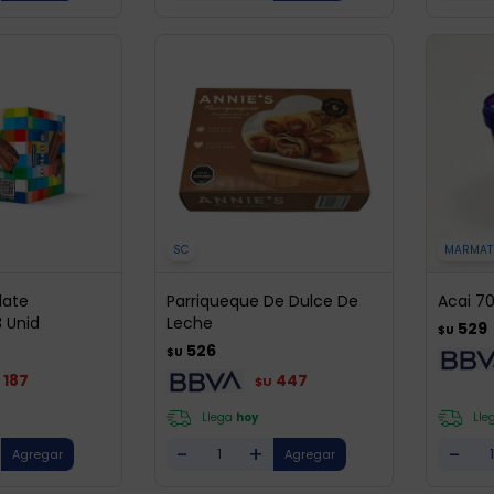
SC
MARMAT
late
Parriqueque De Dulce De
Acai 7
 Unid
Leche
529
$U
526
$U
187
447
$U
Llega
hoy
Lle
-
+
-