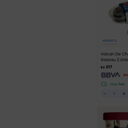
MARMATU
Volcan De Ch
Gateau 2 Unid
217
$U
$U
Llega
hoy
-
+