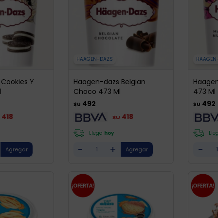
HAAGEN-DAZS
HAAGEN
Cookies Y
Haagen-dazs Belgian
Haage
l
Choco 473 Ml
473 Ml
492
492
$U
$U
418
418
$U
Llega
hoy
Lle
-
+
-