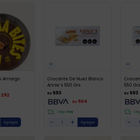
SC
SC
ts Amargo
Crocante De Nuez Blanca
Crocan
Annie´s 550 Grs
550 Gr
593
593
$U
$U
292
504
$U
Llega
hoy
Lle
-
+
-