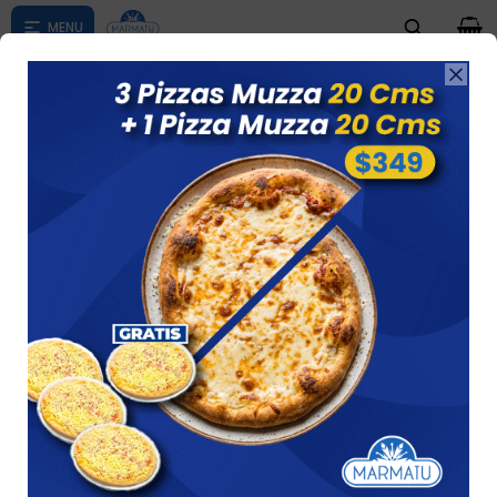
0

Compras menores a $ 1500 costo de envío $60 *Puede Variar

según su zona
Canelones De Verdura 360 Gramos Sabor Y
Salsa