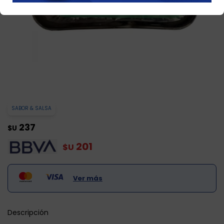
SABOR & SALSA
237
$U
201
$U
Ver más
Descripción