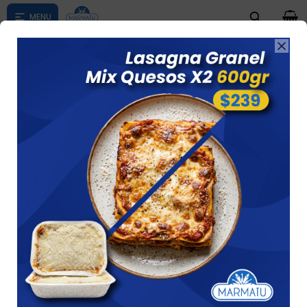
0

Compras menores a $ 1500 costo de envío $60 *Puede Variar

según su zona
CONDICIONES DE COMPRA(COMO
COMPRAR)
1. Días y Horarios para las Entregas:
Para conocer la información específica de los días y
horarios de entrega en tu zona, por favor, chequea la
información detallada en el siguiente enlace:
Zonas de
entrega — Marmatu (congeladosmarmatu.com.uy)
Zonas de Entrega: Recomendamos revisar esta
información antes de realizar tu pedido para
asegurar una entrega oportuna.