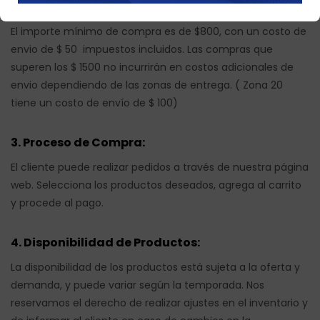
2. Importe Mínimo de Compra:
El importe mínimo de compra es de $800, con un costo de
envio de $ 50 impuestos incluidos. Las compras que
superen los $ 1500 no incurrirán en costos adicionales de
envio dependiendo de las zonas de entrega. ( Zona 20
tiene un costo de envío de $ 100)
3. Proceso de Compra:
El cliente puede realizar pedidos a través de nuestra página
web. Selecciona los productos deseados, agrega al carrito
y procede al pago.
4. Disponibilidad de Productos:
La disponibilidad de los productos está sujeta a la oferta y
demanda, y puede variar según la temporada. Nos
reservamos el derecho de realizar ajustes en el inventario y