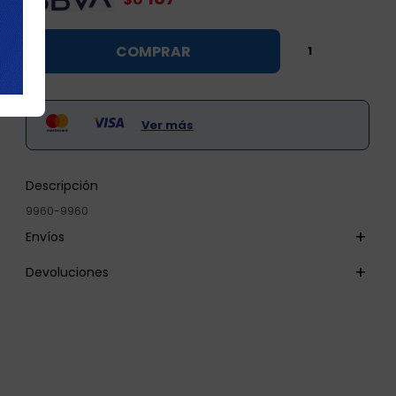

COMPRAR

Ver más
Descripción
9960-9960
Envíos
Devoluciones