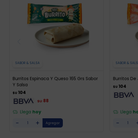
SABOR & SALSA
SABOR & SAL
Burritos Espinaca Y Queso 165 Grs Sabor
Burritos De
Y Salsa
104
$U
104
$U
88
$U
Llega
hoy
Llega
h
-
+
-