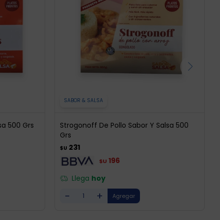
SABOR & SALSA
sa 500 Grs
Strogonoff De Pollo Sabor Y Salsa 500
Grs
231
$U
196
$U
Llega
hoy
-
+