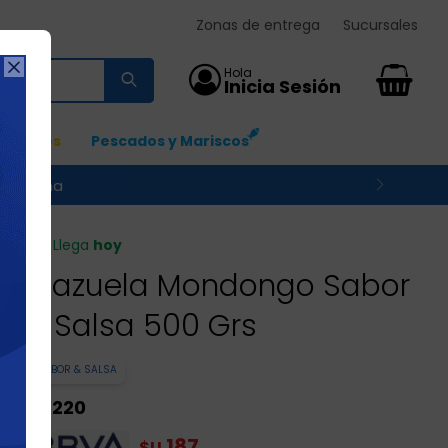
Zonas de entrega
Sucursales

0
Ingresos
Pescados y Mariscos
 su zona
Llega
hoy
Cazuela Mondongo Sabor
Y Salsa 500 Grs
SABOR & SALSA
220
$U
187
$U