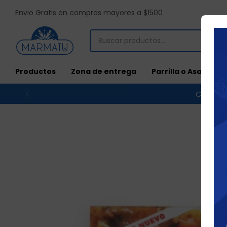
Envio Gratis en compras mayores a $1500
Productos
Zona de entrega
Parrilla o Asado
Compras