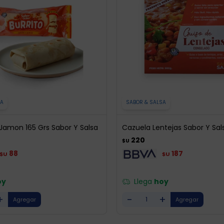
SA
SABOR & SALSA
 Jamon 165 Grs Sabor Y Salsa
Cazuela Lentejas Sabor Y Sal
220
$U
88
187
$U
$U
oy
Llega
hoy
+
-
+