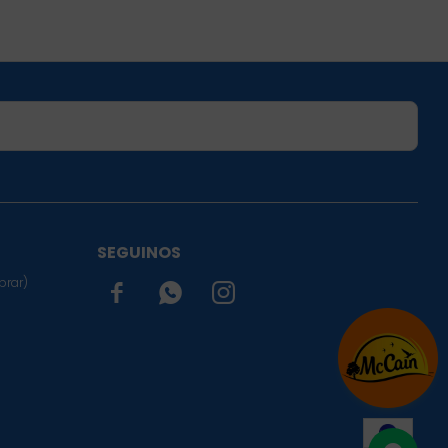
SUSCRIBIRME
SEGUINOS
prar)


