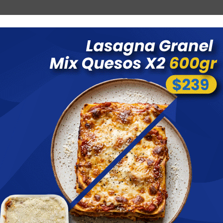
Combos
Blog
Ofertas
Promociones
Nuevos 
 menores a $ 1500 costo de envío $60 *Puede Variar según