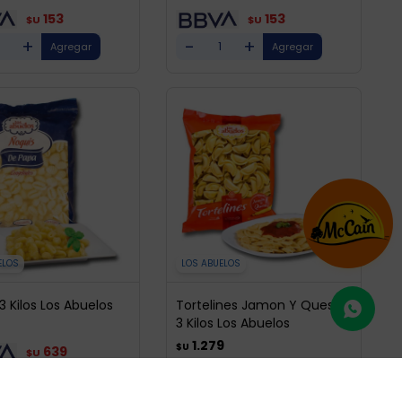
153
153
$U
$U
+
-
+
ELOS
LOS ABUELOS
3 Kilos Los Abuelos
Tortelines Jamon Y Queso
3 Kilos Los Abuelos
1.279
$U
639
$U
1.087
$U
+
-
+