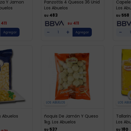
zza Y Jamon
Panzottis 4 Quesos 36 Unid
Capele
buelos
Los Abuelos
Los Abu
483
558
$U
$U
411
411
$U
-
+
-
LOS ABUELOS
LOS ABU
s Abuelos
ñoquis De Jamón Y Queso
Tallari
1kg. Los Abuelos
Los Ab
537
180
$U
$U