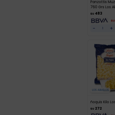
Panzottis Mu
760 Grs Los A
483
$U
$U
-
+
LOS ABUELOS
ñoquis Kilo Lo
272
$U