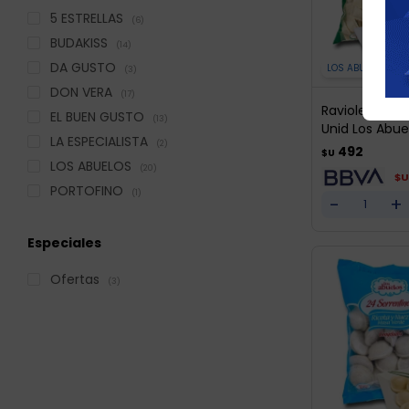
5 ESTRELLAS
(6)
BUDAKISS
(14)
DA GUSTO
LOS ABUELOS
(3)
DON VERA
(17)
Ravioles De V
EL BUEN GUSTO
(13)
Unid Los Abue
LA ESPECIALISTA
(2)
492
$U
LOS ABUELOS
(20)
$U
PORTOFINO
(1)
-
+
Especiales
Ofertas
(3)