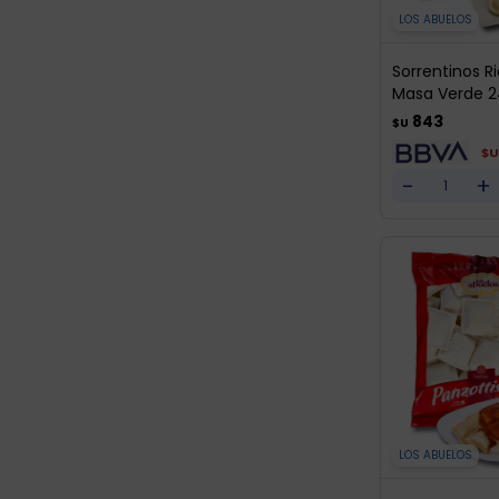
LOS ABUELOS
Sorrentinos R
Masa Verde 2
843
$U
$U
-
+
LOS ABUELOS