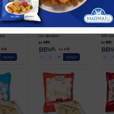
LOS ABUELOS
LOS ABU
erdura 200
Ravioles De Ricota 200 Unid
Raviol
los
Los Abuelos
200 Un
492
551
$U
$U
418
418
$U
-
+
-