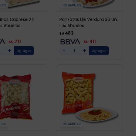
ELOS
LOS ABUELOS
tinos Caprese 24
Panzottis De Verdura 36 Un.
os Abuelos
Los Abuelos
483
$U
717
411
$U
$U
+
-
+
ELOS
LOS ABUELOS