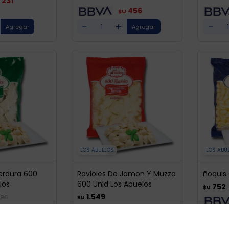
231
456
$U
-
+
-
LOS ABUELOS
LOS ABU
erdura 600
Ravioles De Jamon Y Muzza
ñoquis 
los
600 Unid Los Abuelos
752
$U
1.549
396
$U
1.186
1.317
$U
-
+
-