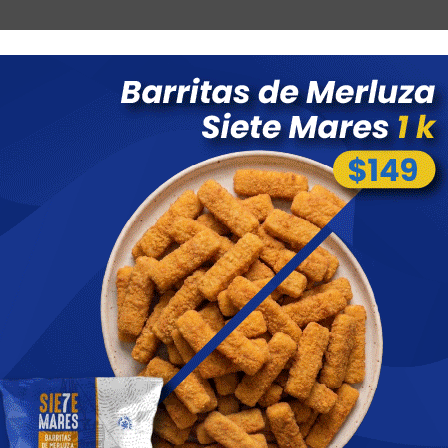
Combos
Blog
Ofertas
Promociones
Nuevos 
 menores a $ 1500 costo de envío $60 *Puede Variar según