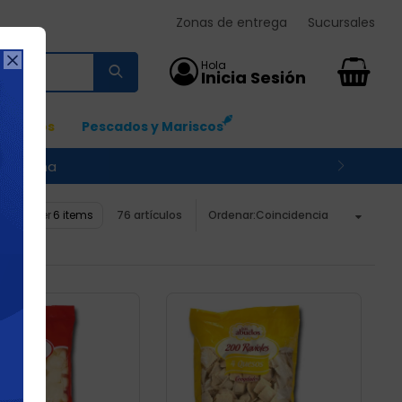
Zonas de entrega
Sucursales

0
Ingresos
Pescados y Mariscos
 su zona
Ver
76 artículos
Coincidencia