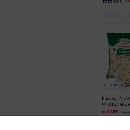
$U
-
+
LOS ABUELOS
Ravioles De V
Unid Los Abue
1.395
1.
$U
$U
$U
-
+