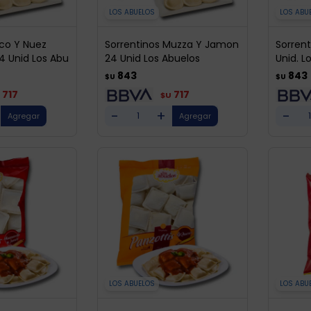
LOS ABUELOS
LOS ABU
ico Y Nuez
Sorrentinos Muzza Y Jamon
Sorren
4 Unid Los Abu
24 Unid Los Abuelos
Unid. L
843
843
$U
$U
717
717
$U
-
+
-
LOS ABUELOS
LOS ABU