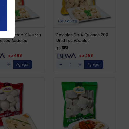
ELOS
LOS ABUELOS
es De Jamon Y Muzza
Ravioles De 4 Quesos 200
id Los Abuelos
Unid Los Abuelos
551
$U
468
468
$U
$U
+
-
+