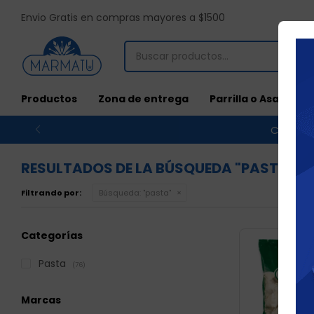
Envio Gratis en compras mayores a $1500
Productos
Zona de entrega
Parrilla o Asado
Compras
RESULTADOS DE LA BÚSQUEDA "PASTA"
Filtrando por:
Búsqueda: "pasta"
Categorías
Pasta
(76)
Marcas