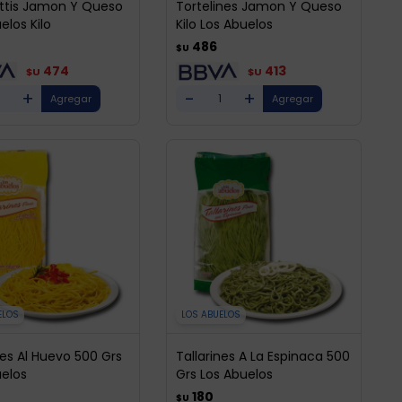
ttis Jamon Y Queso
Tortelines Jamon Y Queso
elos Kilo
Kilo Los Abuelos
486
$U
474
413
$U
$U
+
-
+
ELOS
LOS ABUELOS
nes Al Huevo 500 Grs
Tallarines A La Espinaca 500
uelos
Grs Los Abuelos
180
$U