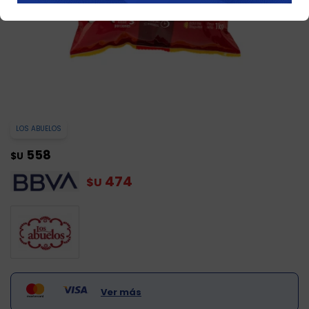
LOS ABUELOS
558
$U
474
$U
Ver más