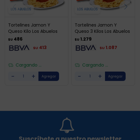
LOS ABUELOS
LOS ABUELOS
Tortelines Jamon Y
Tortelines Jamon Y
Queso Kilo Los Abuelos
Queso 3 Kilos Los Abuelos
486
1.279
$U
$U
413
1.087
$U
$U
Cargando ...
Cargando ...
-
+
-
+
Suscríbete a nuestro newsletter