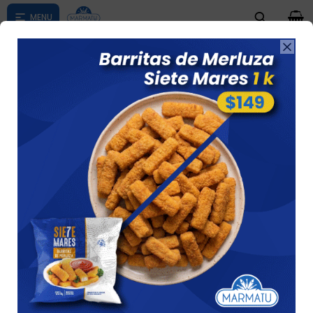
0

Compras menores a $ 1500 costo de envío $60 *Puede Variar

según su zona
Capelettis Jamon Y Queso Los Abuelos Kilo