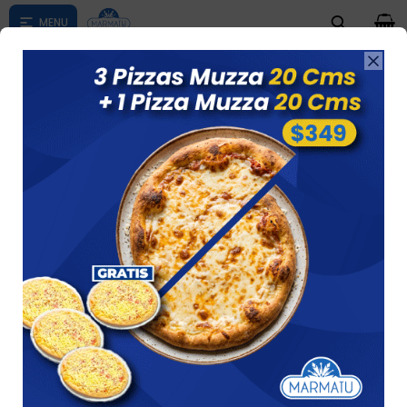
0

Compras menores a $ 1500 costo de envío $60 *Puede Variar

según su zona
Tortelin De Kilo Don Vera