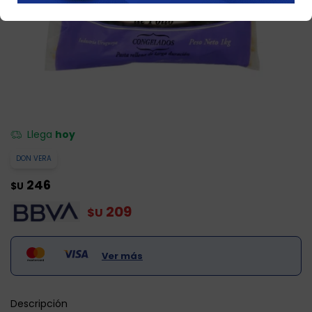
Llega
hoy
DON VERA
246
$U
209
$U
Ver más
Descripción