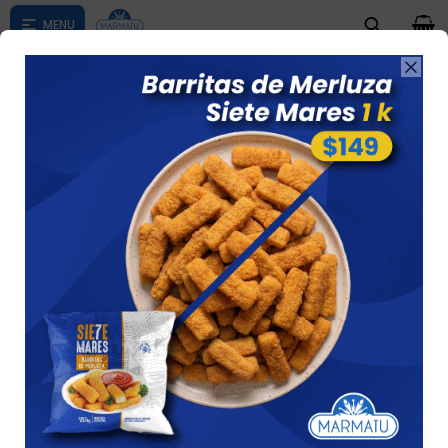
0

Compras menores a $ 1500 costo de envío $60 *Puede Variar

según su zona
Pizza Con Salsa Y Muzza Celisano 340 Gs