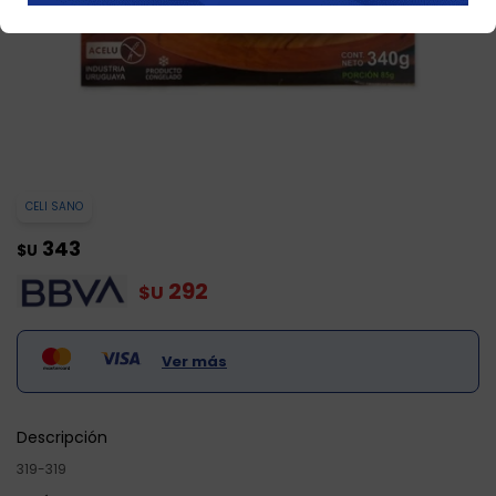
CELI SANO
343
$U
292
$U
Ver más
Descripción
319-319