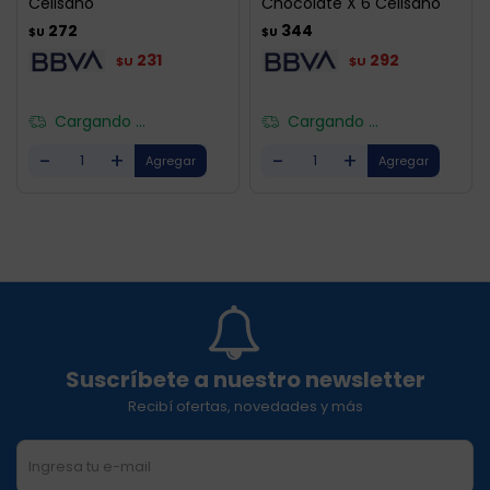
Celisano
Chocolate X 6 Celisano
272
344
$U
$U
231
292
$U
$U
Cargando ...
Cargando ...
-
+
-
+
Suscríbete a nuestro newsletter
Recibí ofertas, novedades y más
SUSCRIBIRME