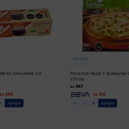
CELI SANO
ado En Chocolate X 6
Pizza Con Muza Y Aceitunas 
370 Gs
367
$U
292
312
$U
$U
+
-
+