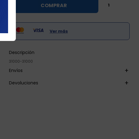

COMPRAR

Ver más
Descripción
31000-31000
Envíos
Devoluciones