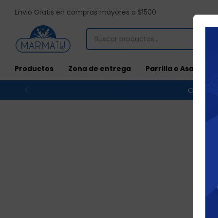
Envio Gratis en compras mayores a $1500
Productos
Zona de entrega
Parrilla o Asado
Compras