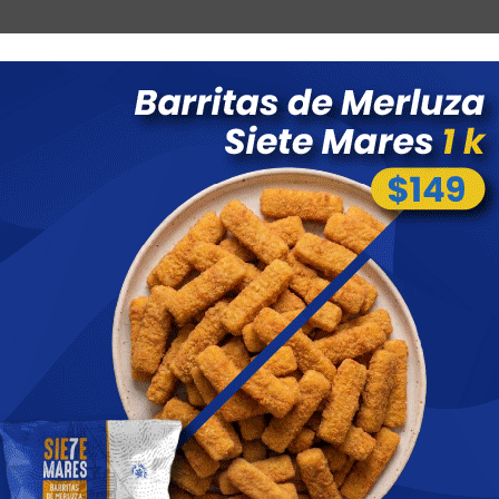
Combos
Blog
Ofertas
Promociones
Nuevos 
 menores a $ 1500 costo de envío $60 *Puede Variar según