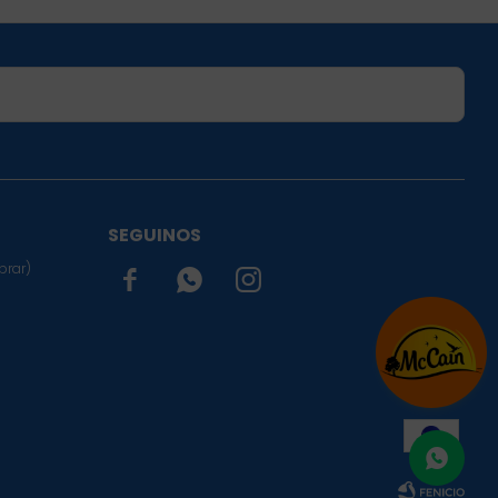
SUSCRIBIRME
SEGUINOS
prar)


