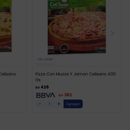
CELI SANO
Celisano
Pizza Con Muzza Y Jamon Celisano 400
Gs
426
$U
362
$U
-
+