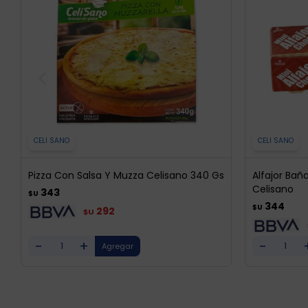
CELI SANO
CELI SANO
Pizza Con Salsa Y Muzza Celisano 340 Gs
Alfajor Bañ
Celisano
343
$U
344
$U
292
$U
-
+
-