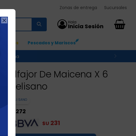
Zonas de entrega
Sucursales

0
Ingresos
Pescados y Mariscos
 su zona
Alfajor De Maicena X 6
Celisano
CELI SANO
272
$U
231
$U