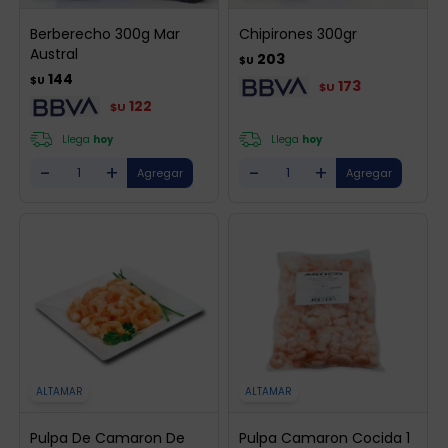
Berberecho 300g Mar
Chipirones 300gr
Austral
203
$U
144
$U
173
$U
122
$U
Llega
hoy
Llega
hoy
-
+
-
+
ALTAMAR
ALTAMAR
Pulpa De Camaron De
Pulpa Camaron Cocida 1