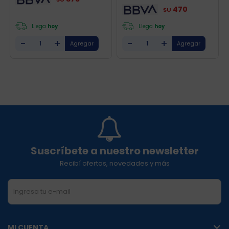
470
$U
Llega
hoy
Llega
hoy
-
+
-
+
Suscríbete a nuestro newsletter
Recibí ofertas, novedades y más
SUSCRIBIRME
MI CUENTA