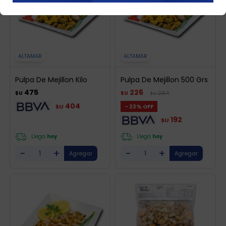
ALTAMAR
ALTAMAR
Pulpa De Mejillon Kilo
Pulpa De Mejillon 500 Grs
475
226
294
$U
$U
$U
404
23
$U
192
$U
Llega
hoy
Llega
hoy
-
+
-
+