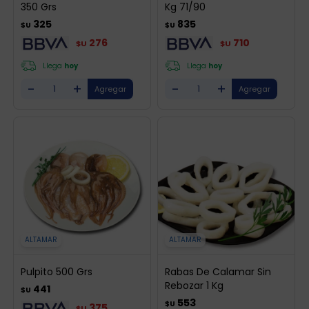
350 Grs
Kg 71/90
325
835
$U
$U
276
710
$U
$U
Llega
hoy
Llega
hoy
-
+
-
+
ALTAMAR
ALTAMAR
Pulpito 500 Grs
Rabas De Calamar Sin
Rebozar 1 Kg
441
$U
553
$U
375
$U