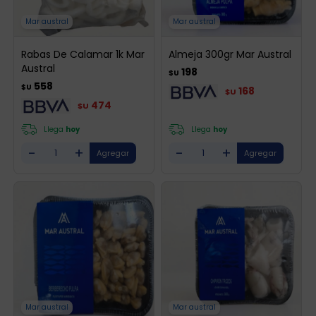
Mar austral
Mar austral
Rabas De Calamar 1k Mar
Almeja 300gr Mar Austral
Austral
198
$U
558
$U
168
$U
474
$U
Llega
hoy
Llega
hoy
-
+
-
+
Mar austral
Mar austral