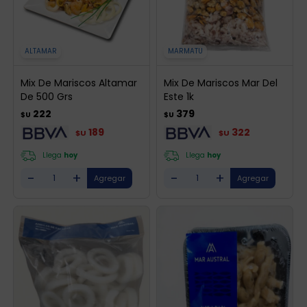
ALTAMAR
MARMATU
Mix De Mariscos Altamar
Mix De Mariscos Mar Del
De 500 Grs
Este 1k
222
379
$U
$U
189
322
$U
$U
Llega
hoy
Llega
hoy
-
+
-
+