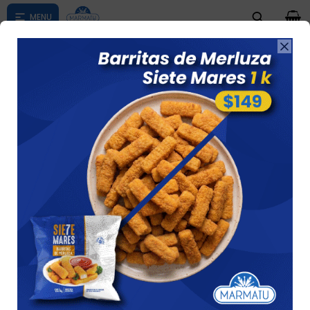
0

Compras menores a $ 1500 costo de envío $60 *Puede Variar

según su zona
MARISCOS
Ver
12 artículos
Recomendados
Filtrando por:
Pescados / Mariscos
Mariscos
Quitar filtros