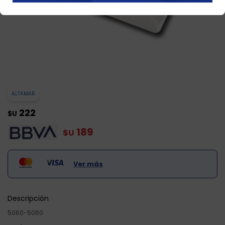
ALTAMAR
222
$U
189
$U
Ver más
Descripción
5060-5060