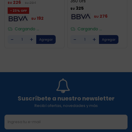
350 Grs
226
294
$U
$U
325
$U
23
276
$U
192
$U
Cargando ...
Cargando ...
-
+
-
+
Suscríbete a nuestro newsletter
Recibí ofertas, novedades y más
SUSCRIBIRME