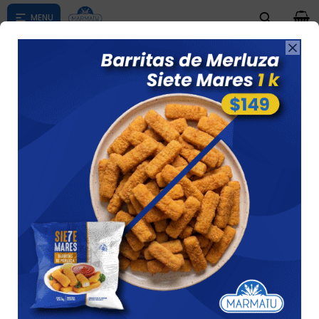
0

Compras menores a $ 1500 costo de envío $60 *Puede Variar

según su zona
Mix De Mariscos Altamar De 500 Grs