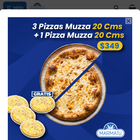
0

Compras menores a $ 1500 costo de envío $60 *Puede Variar

según su zona
PAPAS
Ver
38 artículos
Recomendados
Filtrando por:
Papas