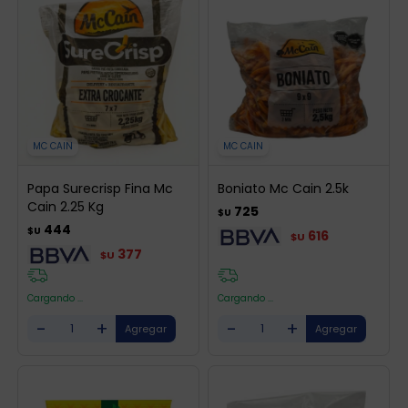
MC CAIN
MC CAIN
Papa Surecrisp Fina Mc
Boniato Mc Cain 2.5k
Cain 2.25 Kg
725
$U
444
$U
616
$U
377
$U
Cargando ...
Cargando ...
-
+
-
+