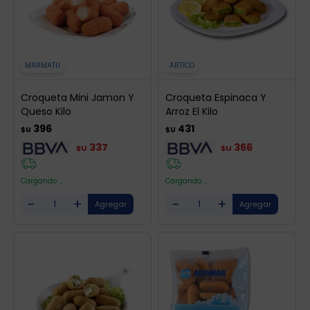
MARMATU
ARTICO
Croqueta Mini Jamon Y
Croqueta Espinaca Y
Queso Kilo
Arroz El Kilo
396
431
$U
$U
337
366
$U
$U
Cargando ...
Cargando ...
-
+
-
+