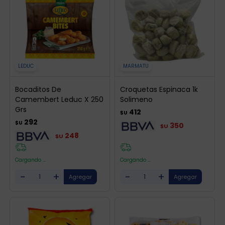
LEDUC
MARMATU
Bocaditos De
Croquetas Espinaca 1k
Camembert Leduc X 250
Solimeno
Grs
412
$U
292
$U
350
$U
248
$U
Cargando ...
Cargando ...
-
+
-
+