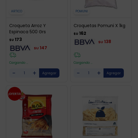
ARTICO
POMUNI
Croqueta Arroz Y
Croquetas Pomuni X 1kg
Espinaca 500 Grs
162
$U
173
$U
138
$U
147
$U
Cargando ...
Cargando ...
-
+
-
+