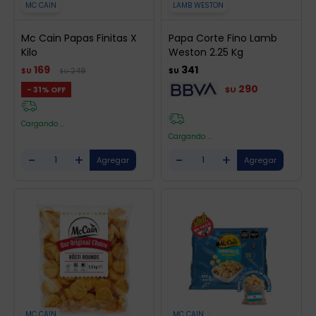
MC CAIN
LAMB WESTON
Mc Cain Papas Finitas X
Papa Corte Fino Lamb
Kilo
Weston 2.25 Kg
169
341
248
$U
$U
$U
290
31
$U
Cargando ...
Cargando ...
-
+
-
+
MC CAIN
MC CAIN