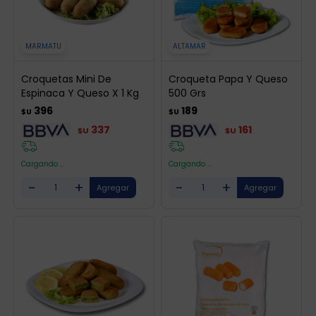
MARMATU
ALTAMAR
Croquetas Mini De
Croqueta Papa Y Queso
Espinaca Y Queso X 1 Kg
500 Grs
396
189
$U
$U
337
161
$U
$U
Cargando ...
Cargando ...
-
+
-
+