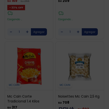
169
209
255
$U
$U
$U
33
Cargando ...
Cargando ...
-
+
-
+
MC CAIN
MC CAIN
Mc Cain Corte
Noisettes Mc Cain 2,5 Kg
Tradicional 1.4 Kilos
708
$U
317
$U