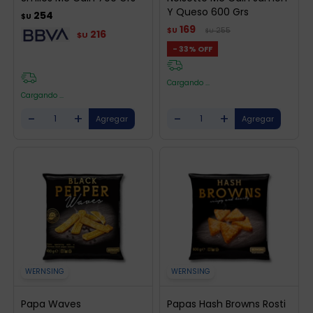
Y Queso 600 Grs
254
$U
169
255
$U
$U
216
$U
33
Cargando ...
Cargando ...
-
+
-
+
WERNSING
WERNSING
Papa Waves
Papas Hash Browns Rosti