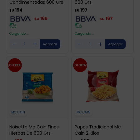
Condimentadas 600 Grs
600 Grs
194
197
$U
$U
165
167
$U
$U
Cargando ...
Cargando ...
-
+
-
+
MC CAIN
MC CAIN
Noisette Mc Cain Finas
Papas Tradicional Mc
Hierbas De 600 Grs
Cain 2 Kilos