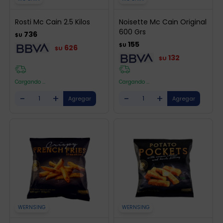
Rosti Mc Cain 2.5 Kilos
Noisette Mc Cain Original
600 Grs
736
$U
155
$U
626
$U
132
$U
Cargando ...
Cargando ...
-
+
-
+
WERNSING
WERNSING