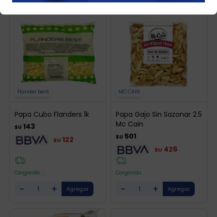
Flander best
MC CAIN
Papa Cubo Flanders 1k
Papa Gajo Sin Sazonar 2.5
Mc Cain
143
$U
501
$U
122
$U
426
$U
Cargando ...
Cargando ...
-
+
-
+