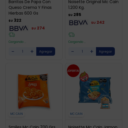
Barritas De Papa Con
Noisette Original Mc Cain
Queso Crema Y Finas
1.200 Kg.
Hierbas 600 Gs
285
$U
322
$U
242
$U
274
$U
Cargando ...
Cargando ...
-
+
-
+
MC CAIN
MC CAIN
Smiles Mc Cain 700 Grs
Noisette Mc Cain Jamon