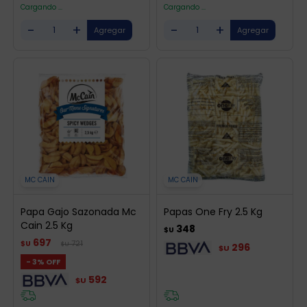
Cargando ...
Cargando ...
-
+
-
+
MC CAIN
MC CAIN
Papa Gajo Sazonada Mc
Papas One Fry 2.5 Kg
Cain 2.5 Kg
348
$U
697
721
$U
$U
296
$U
3
592
$U