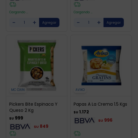
Cargando ...
Cargando ...
-
+
-
+
MC CAIN
AVIKO
Pickers Bite Espinaca Y
Papas A La Crema 1.5 Kgs
Queso 2 Kg
1.172
$U
999
$U
996
$U
849
$U