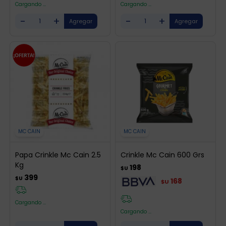
Cargando ...
Cargando ...
-
+
-
+
MC CAIN
MC CAIN
Papa Crinkle Mc Cain 2.5
Crinkle Mc Cain 600 Grs
Kg
198
$U
399
$U
168
$U
Cargando ...
Cargando ...