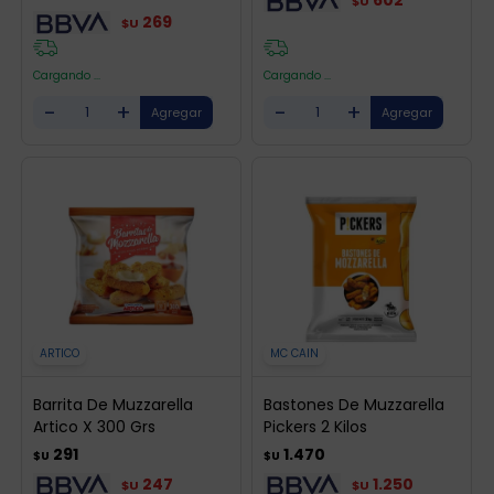
602
$U
269
$U
Cargando ...
Cargando ...
-
+
-
+
ARTICO
MC CAIN
Barrita De Muzzarella
Bastones De Muzzarella
Artico X 300 Grs
Pickers 2 Kilos
291
1.470
$U
$U
247
1.250
$U
$U