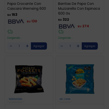
Papa Crocante Con
Barritas De Papa Con
Cascara Wernsing 600
Muzzarella Con Espinaca
600 Gs
153
$U
322
$U
130
$U
274
$U
Cargando ...
Cargando ...
-
+
-
+
WERNSING
MC CAIN