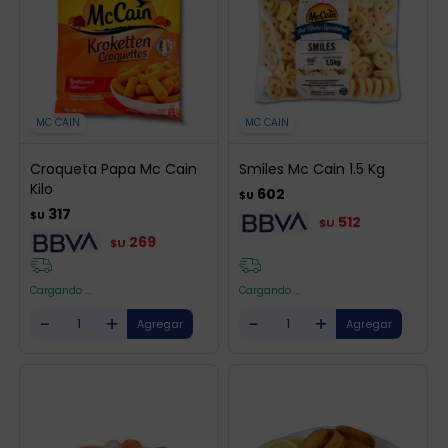
MC CAIN
MC CAIN
Croqueta Papa Mc Cain
Smiles Mc Cain 1.5 Kg
Kilo
602
$U
317
$U
512
$U
269
$U
Cargando ...
Cargando ...
-
+
-
+