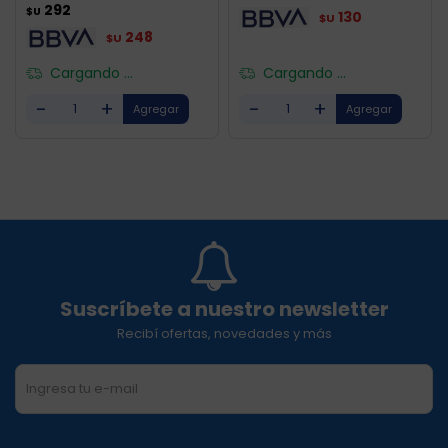
292
$U
130
$U
248
$U
Cargando ...
Cargando ...
-
+
-
+
Suscríbete a nuestro newsletter
Recibí ofertas, novedades y más
SUSCRIBIRME