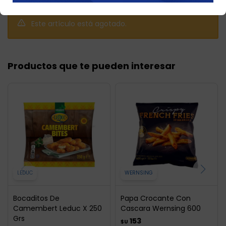
Este artículo está agotado.
Productos que te pueden interesar
LEDUC
WERNSING
Bocaditos De
Papa Crocante Con
Camembert Leduc X 250
Cascara Wernsing 600
Grs
153
$U