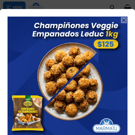
0

Compras menores a $ 1500 costo de envío $60 *Puede Variar

según su zona
Palitos Muzza Leduc X 250 Grs