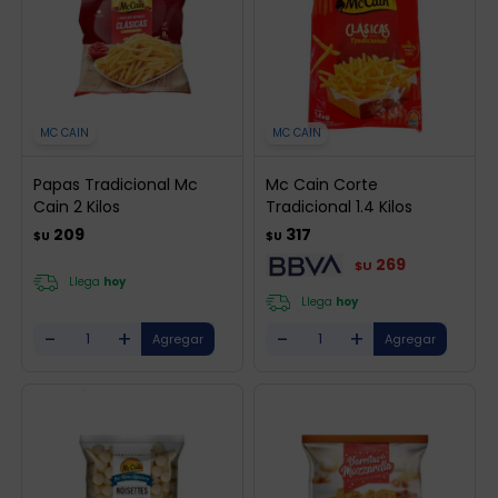
MC CAIN
MC CAIN
Papas Tradicional Mc
Mc Cain Corte
Cain 2 Kilos
Tradicional 1.4 Kilos
209
317
$U
$U
269
$U
Llega
hoy
Llega
hoy
-
+
-
+