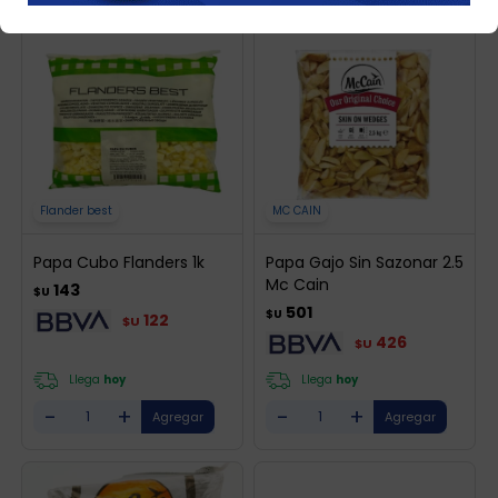
Flander best
MC CAIN
Papa Cubo Flanders 1k
Papa Gajo Sin Sazonar 2.5
Mc Cain
143
$U
501
$U
122
$U
426
$U
Llega
hoy
Llega
hoy
-
+
-
+