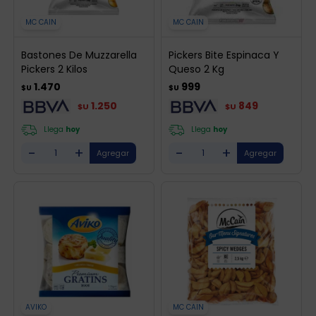
MC CAIN
MC CAIN
Bastones De Muzzarella
Pickers Bite Espinaca Y
Pickers 2 Kilos
Queso 2 Kg
1.470
999
$U
$U
1.250
849
$U
$U
Llega
hoy
Llega
hoy
-
+
-
+
AVIKO
MC CAIN