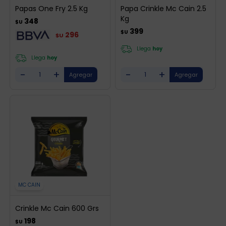
Papas One Fry 2.5 Kg
Papa Crinkle Mc Cain 2.5
Kg
348
$U
399
$U
296
$U
Llega
hoy
Llega
hoy
-
+
-
+
MC CAIN
Crinkle Mc Cain 600 Grs
198
$U