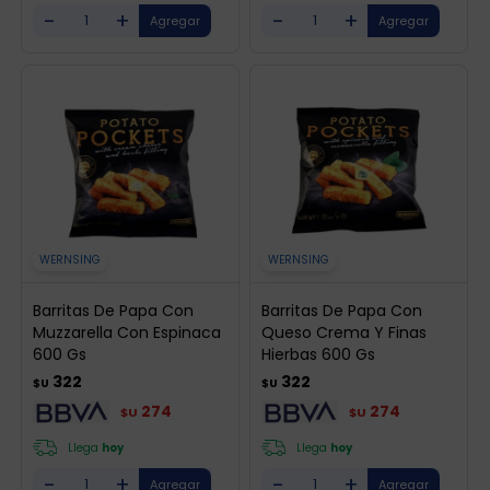
-
+
-
+
WERNSING
WERNSING
Barritas De Papa Con
Barritas De Papa Con
Muzzarella Con Espinaca
Queso Crema Y Finas
600 Gs
Hierbas 600 Gs
322
322
$U
$U
274
274
$U
$U
Llega
hoy
Llega
hoy
-
+
-
+