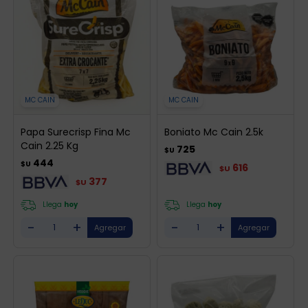
MC CAIN
MC CAIN
Papa Surecrisp Fina Mc
Boniato Mc Cain 2.5k
Cain 2.25 Kg
725
$U
444
$U
616
$U
377
$U
Llega
hoy
Llega
hoy
-
+
-
+