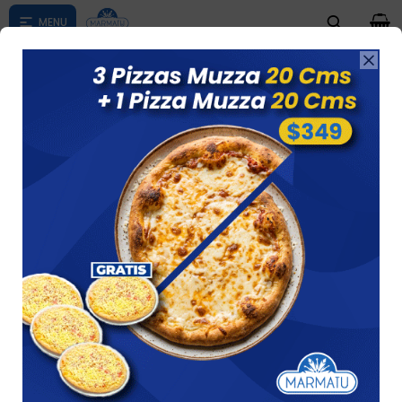
0

Compras menores a $ 1500 costo de envío $60 *Puede Variar

según su zona
PAPAS
Ver
39 artículos
Recomendados
Filtrando por:
Papas