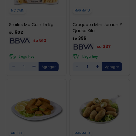
MC CAIN
MARMATU
Smiles Mc Cain 1.5 Kg
Croqueta Mini Jamon Y
Queso Kilo
602
$U
396
$U
512
$U
337
$U
Llega
hoy
Llega
hoy
-
+
-
+
ARTICO
MARMATU