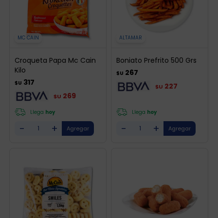
MC CAIN
ALTAMAR
Croqueta Papa Mc Cain
Boniato Prefrito 500 Grs
Kilo
267
$U
317
$U
227
$U
269
$U
Llega
hoy
Llega
hoy
-
+
-
+