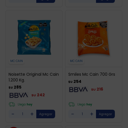
MC CAIN
MC CAIN
Noisette Original Mc Cain
Smiles Mc Cain 700 Grs
1.200 Kg.
254
$U
285
$U
216
$U
242
$U
Llega
hoy
Llega
hoy
-
+
-
+