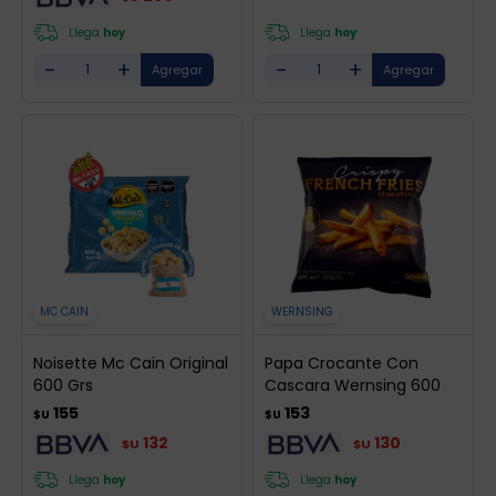
Llega
hoy
Llega
hoy
-
+
-
+
MC CAIN
WERNSING
Noisette Mc Cain Original
Papa Crocante Con
600 Grs
Cascara Wernsing 600
155
153
$U
$U
132
130
$U
$U
Llega
hoy
Llega
hoy