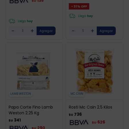
138
$U
31
Llega
hoy
Llega
hoy
-
+
-
+
LAMB WESTON
MC CAIN
Papa Corte Fino Lamb
Rosti Mc Cain 2.5 Kilos
Weston 2.25 Kg
736
$U
341
$U
626
$U
290
$U