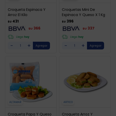
Croqueta Espinaca Y
Croquetas Mini De
Arroz El Kilo
Espinaca Y Queso X 1 Kg
431
396
$U
$U
366
337
$U
$U
Llega
hoy
Llega
hoy
-
+
-
+
ALTAMAR
ARTICO
Croqueta Papa Y Queso
Croqueta Arroz Y