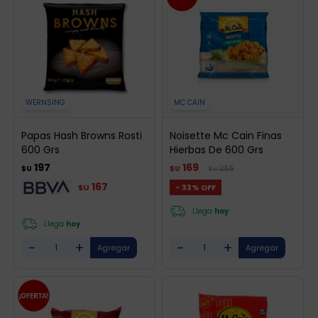
WERNSING
MC CAIN
Papas Hash Browns Rosti
Noisette Mc Cain Finas
600 Grs
Hierbas De 600 Grs
197
169
255
$U
$U
$U
167
33
$U
Llega
hoy
Llega
hoy
-
+
-
+