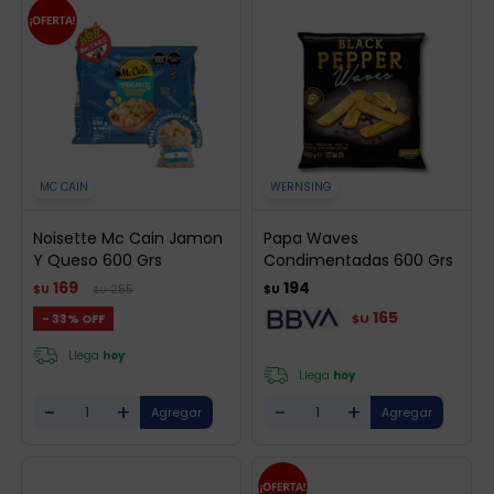
MC CAIN
WERNSING
Noisette Mc Cain Jamon
Papa Waves
Y Queso 600 Grs
Condimentadas 600 Grs
169
194
255
$U
$U
$U
165
33
$U
Llega
hoy
Llega
hoy
-
+
-
+