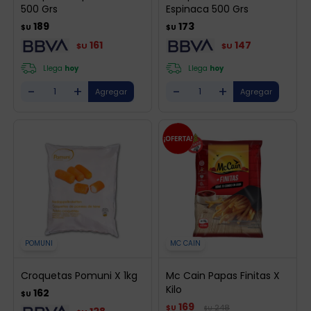
500 Grs
Espinaca 500 Grs
189
173
$U
$U
161
147
$U
$U
Llega
hoy
Llega
hoy
-
+
-
+
POMUNI
MC CAIN
Croquetas Pomuni X 1kg
Mc Cain Papas Finitas X
Kilo
162
$U
169
248
$U
$U