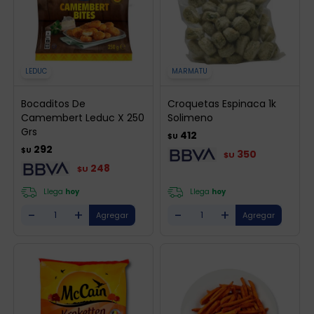
LEDUC
MARMATU
Bocaditos De
Croquetas Espinaca 1k
Camembert Leduc X 250
Solimeno
Grs
412
$U
292
$U
350
$U
248
$U
Llega
hoy
Llega
hoy
-
+
-
+