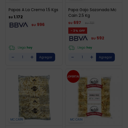
Papas A La Crema 1.5 Kgs
Papa Gajo Sazonada Mc
Cain 2.5 Kg
1.172
$U
697
721
$U
$U
996
$U
3
592
$U
Llega
hoy
Llega
hoy
-
+
-
+
MC CAIN
MC CAIN