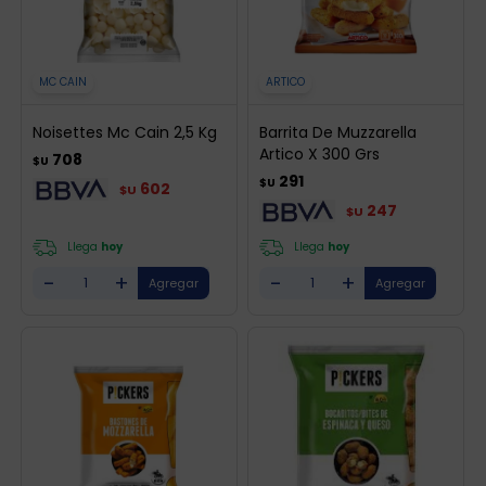
MC CAIN
ARTICO
Noisettes Mc Cain 2,5 Kg
Barrita De Muzzarella
Artico X 300 Grs
708
$U
291
$U
602
$U
247
$U
Llega
hoy
Llega
hoy
-
+
-
+