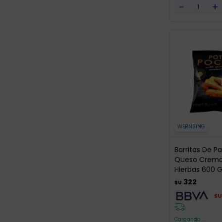
-
+
WERNSING
Barritas De P
Queso Crema 
Hierbas 600 
322
$U
$U
Cargando ...