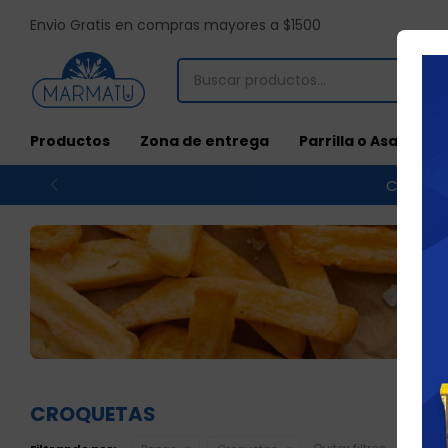
Envio Gratis en compras mayores a $1500
Productos
Zona de entrega
Parrilla o Asado
Compras
CROQUETAS