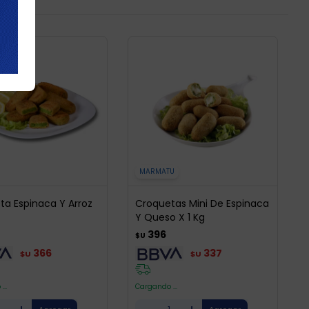
MARMATU
ta Espinaca Y Arroz
Croquetas Mini De Espinaca
Y Queso X 1 Kg
396
$U
366
337
$U
$U
...
Cargando ...