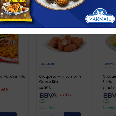
MARMATU
ARTICO
a Mc Cain Kilo
Croqueta Mini Jamon Y
Croque
Queso Kilo
El Kilo
396
431
$U
$U
269
337
$U
Cargando ...
Cargando 