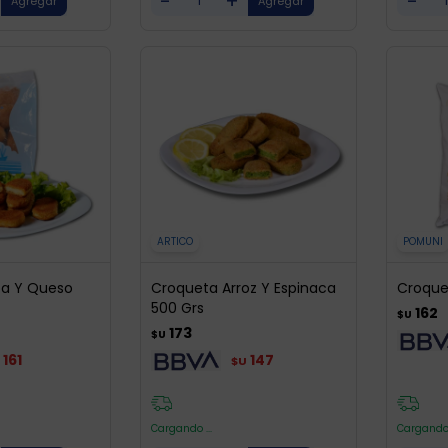
-
+
-
ARTICO
POMUNI
pa Y Queso
Croqueta Arroz Y Espinaca
Croque
500 Grs
162
$U
173
$U
161
147
$U
Cargando ...
Cargando 