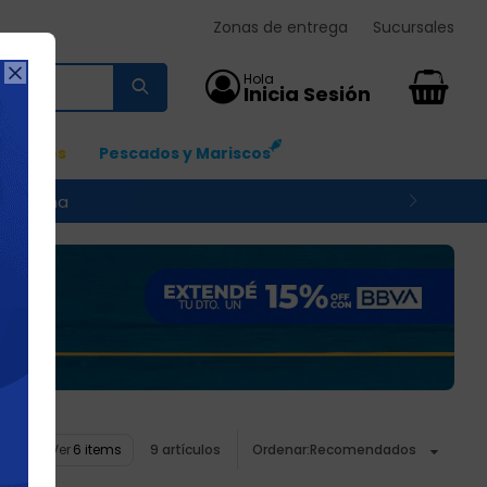
Zonas de entrega
Sucursales

0
Ingresos
Pescados y Mariscos
 su zona
Ver
9 artículos
Recomendados