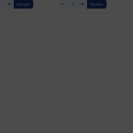
+
-
+