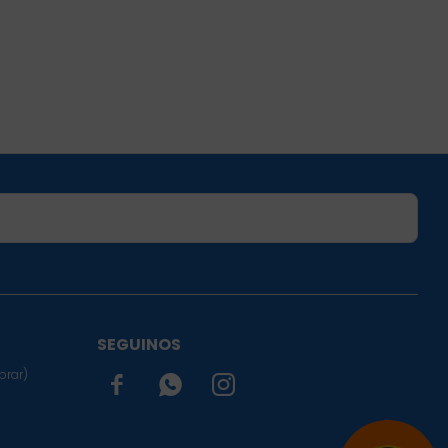
SUSCRIBIRME
SEGUINOS
prar)


