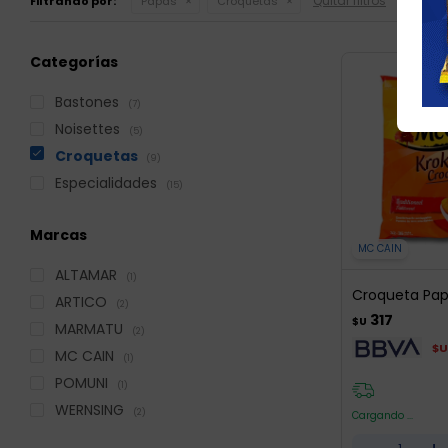
Quitar filtros
Filtrando por:
Papas
Croquetas
Categorías
Bastones
(7)
Noisettes
(5)
Croquetas
(9)
Especialidades
(15)
Marcas
MC CAIN
ALTAMAR
(1)
Croqueta Pap
ARTICO
(2)
317
$U
MARMATU
(2)
$U
MC CAIN
(1)
POMUNI
(1)
WERNSING
(2)
Cargando ...