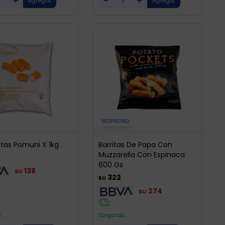
+
-
+
WERNSING
tas Pomuni X 1kg
Barritas De Papa Con
Muzzarella Con Espinaca
600 Gs
138
$U
322
$U
274
$U
...
Cargando ...