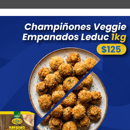
Combos
Blog
Ofertas
Promociones
Nuevos 
 menores a $ 1500 costo de envío $60 *Puede Variar según