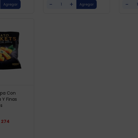
-
+
-
apa Con
Y Finas
Gs
274