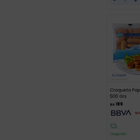
-
+
ALTAMAR
Croqueta Pa
500 Grs
189
$U
$U
Cargando ...