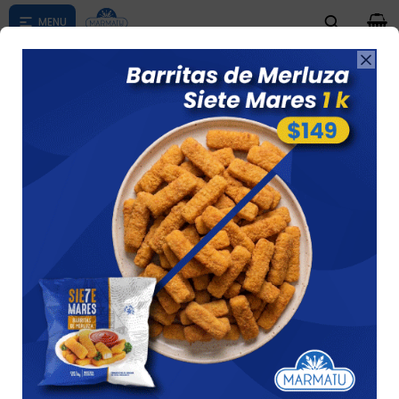
0

Compras menores a $ 1500 costo de envío $60 *Puede Variar

según su zona
Croqueta Arroz Y Espinaca 500 Grs