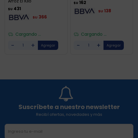
Arroz El Kilo
162
$U
431
$U
138
$U
366
$U
Cargando ...
Cargando ...
-
+
-
+
Suscríbete a nuestro newsletter
Recibí ofertas, novedades y más
SUSCRIBIRME