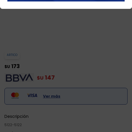
ARTICO
173
$U
147
$U
Ver más
Descripción
5122-5122