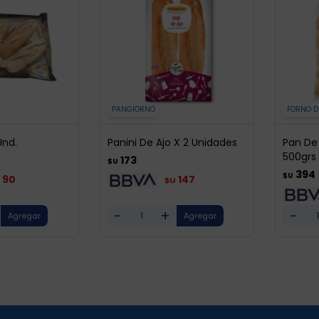
PANGIORNO
FORNO D
Und.
Panini De Ajo X 2 Unidades
Pan De
500grs
173
$U
394
$U
90
147
$U
-
+
-