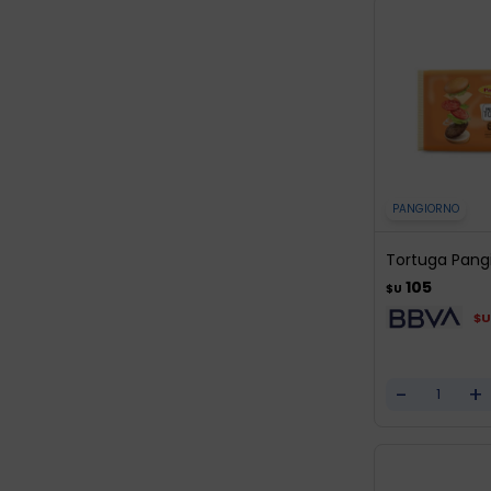
PANGIORNO
Tortuga Pang
105
$U
$U
-
+