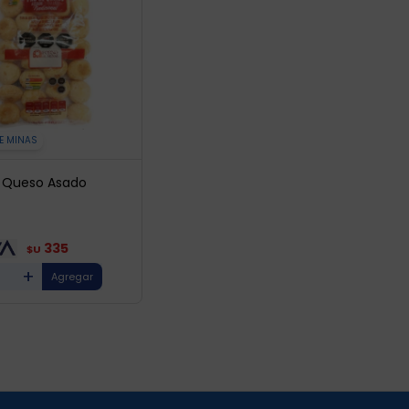
E MINAS
 Queso Asado
335
$U
+