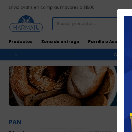
Envio Gratis en compras mayores a $1500
Productos
Zona de entrega
Parrilla o Asado
Compras
PAN