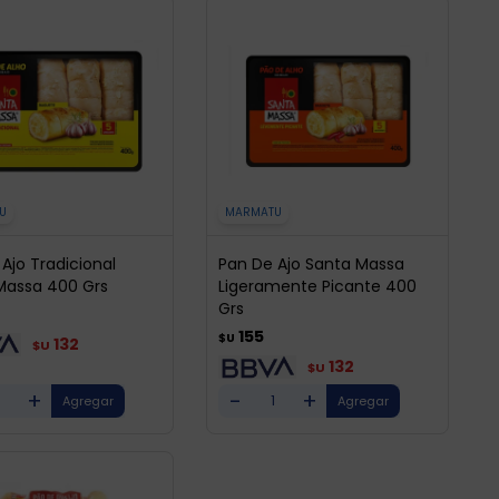
U
MARMATU
Ajo Tradicional
Pan De Ajo Santa Massa
Massa 400 Grs
Ligeramente Picante 400
Grs
155
$U
132
$U
132
$U
+
-
+