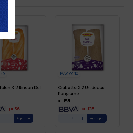
RNO
PANGIORNO
talan X 2 Rincon Del
Ciabatta X 2 Unidades
Pangiorno
159
$U
86
135
$U
$U
+
-
+