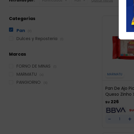
Quitar filtros
Filtrando por:
Panificados
Pan
Categorías
Pan
(11)
Dulces y Reposteria
(1)
Marcas
FORNO DE MINAS
(1)
MARMATU
MARMATU
(4)
PANGIORNO
(6)
Pan De Ajo P
Queso Zinho X
226
$U
$U
-
+