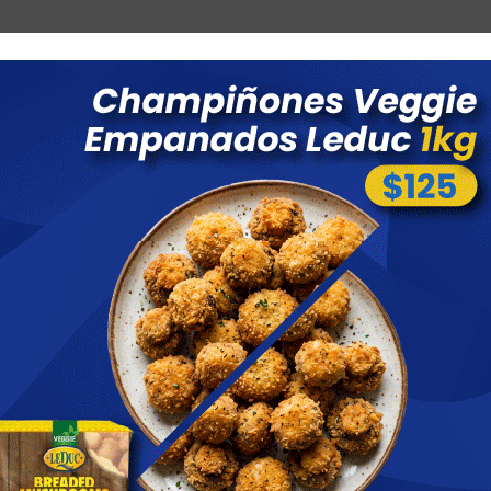
Combos
Blog
Ofertas
Promociones
Nuevos 
 menores a $ 1500 costo de envío $60 *Puede Variar según