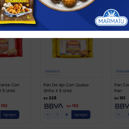
MARMATU
PANGIO
icante Con
Pan De Ajo Con Queso
Pan Ca
 5 Unid.
Zinho X 5 Unid.
Pan
226
101
$U
$U
192
192
$U
-
+
-