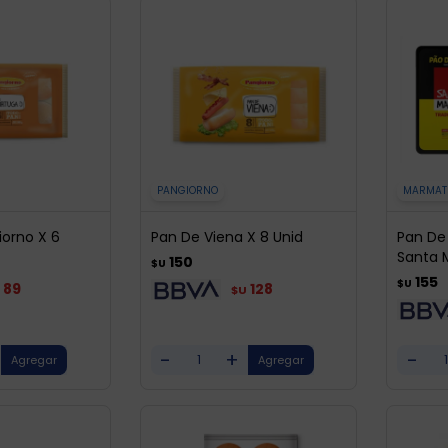
PANGIORNO
MARMAT
iorno X 6
Pan De Viena X 8 Unid
Pan De 
Santa 
150
$U
155
$U
89
128
$U
-
+
-