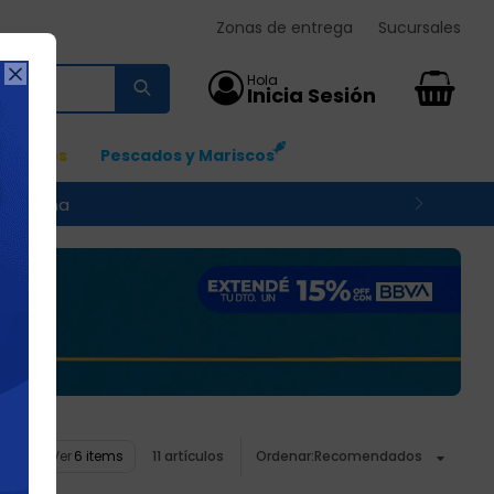
Zonas de entrega
Sucursales

0
Ingresos
Pescados y Mariscos
 su zona
Ver
11 artículos
Recomendados