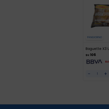
PANGIORNO
Baguette X3 
106
$U
$U
-
+