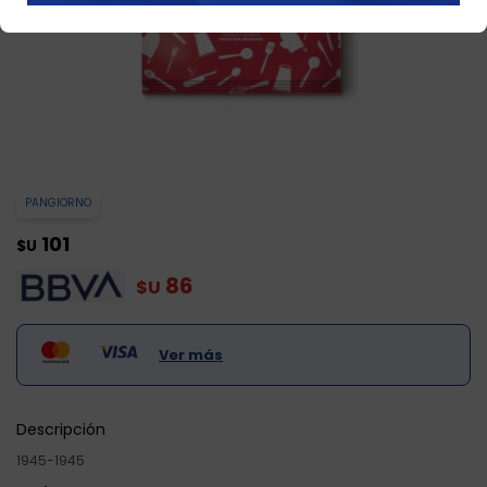
PANGIORNO
101
$U
86
$U
Ver más
Descripción
1945-1945