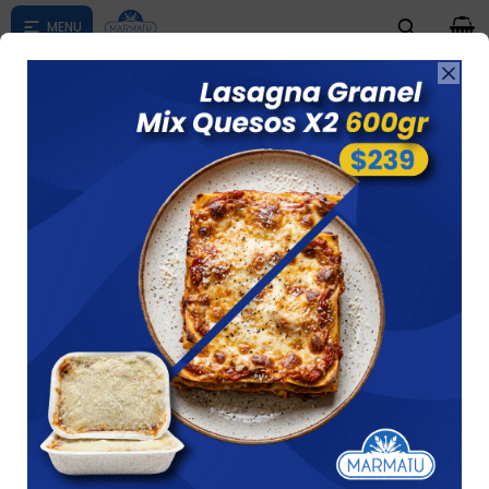
0

Compras menores a $ 1500 costo de envío $60 *Puede Variar

según su zona
Pan Catalan X 2 Rincon Del Pan