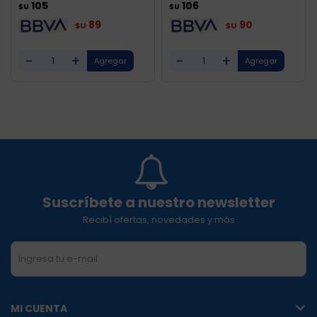
105
106
$U
$U
89
90
$U
$U
-
+
-
+
Suscríbete a nuestro newsletter
Recibí ofertas, novedades y más
SUSCRIBIRME
MI CUENTA