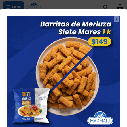
0

Compras menores a $ 1500 costo de envío $60 *Puede Variar

según su zona
PAN
Ver
11 artículos
Recomendados
Quitar filtros
Filtrando por:
Panificados
Pan