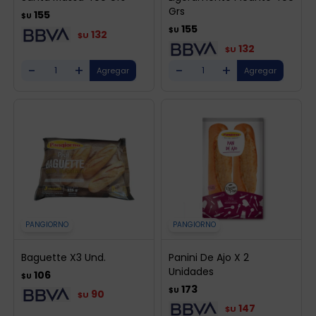
Grs
155
$U
155
$U
132
$U
132
$U
-
+
-
+
PANGIORNO
PANGIORNO
Baguette X3 Und.
Panini De Ajo X 2
Unidades
106
$U
173
$U
90
$U
147
$U