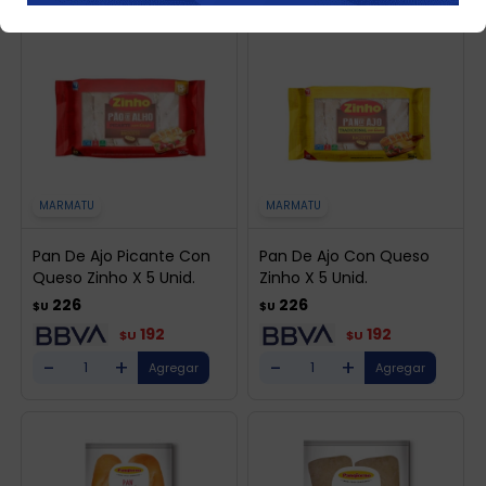
MARMATU
MARMATU
Pan De Ajo Picante Con
Pan De Ajo Con Queso
Queso Zinho X 5 Unid.
Zinho X 5 Unid.
226
226
$U
$U
192
192
$U
$U
-
+
-
+