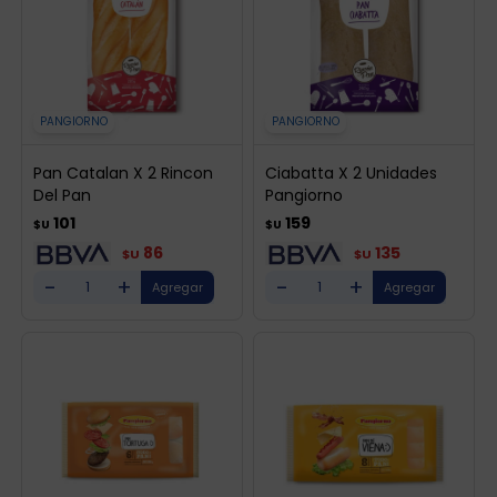
PANGIORNO
PANGIORNO
Pan Catalan X 2 Rincon
Ciabatta X 2 Unidades
Del Pan
Pangiorno
101
159
$U
$U
86
135
$U
$U
-
+
-
+