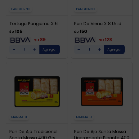
PANGIORNO
PANGIORNO
Tortuga Pangiorno X 6
Pan De Viena X 8 Unid
105
150
$U
$U
89
128
$U
$U
-
+
-
+
MARMATU
MARMATU
Pan De Ajo Tradicional
Pan De Ajo Santa Massa
Santa Massa 400 Grs
Ligeramente Picante 400