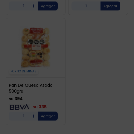
-
+
-
+
FORNO DE MINAS
Pan De Queso Asado
500grs
394
$U
335
$U
-
+