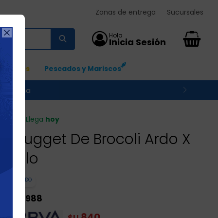
Zonas de entrega
Sucursales

0
Ingresos
Pescados y Mariscos
 su zona
Llega
hoy
Nugget De Brocoli Ardo X
Kilo
ARDO
988
$U
840
$U