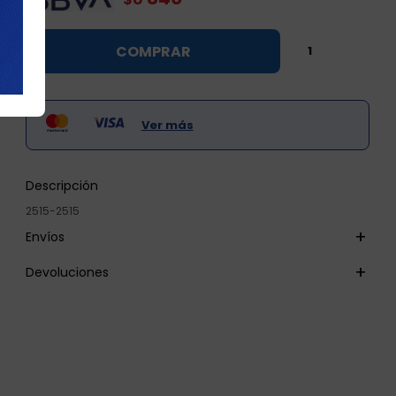

COMPRAR

Ver más
Descripción
2515-2515
Envíos
Devoluciones