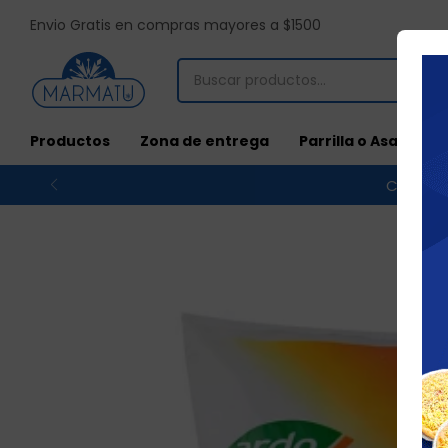
Envio Gratis en compras mayores a $1500
Productos
Zona de entrega
Parrilla o Asado
Compras