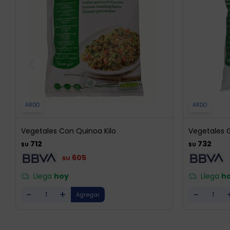
ARDO
ARDO
Vegetales Con Quinoa Kilo
Vegetales Gr
712
732
$U
$U
605
$U
Llega
hoy
Llega
h
-
+
-