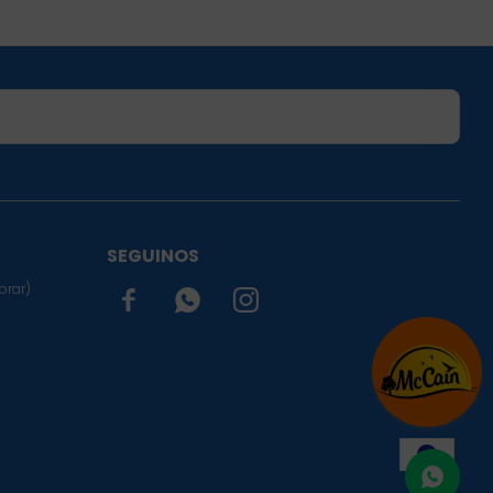
SUSCRIBIRME
SEGUINOS
prar)


