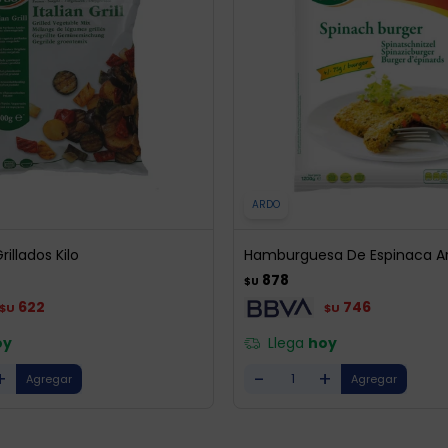
ARDO
illados Kilo
Hamburguesa De Espinaca Ar
878
$U
622
746
$U
$U
oy
Llega
hoy
+
-
+