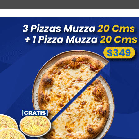
Combos
Blog
Ofertas
Promociones
Nuevos 
 menores a $ 1500 costo de envío $60 *Puede Variar según