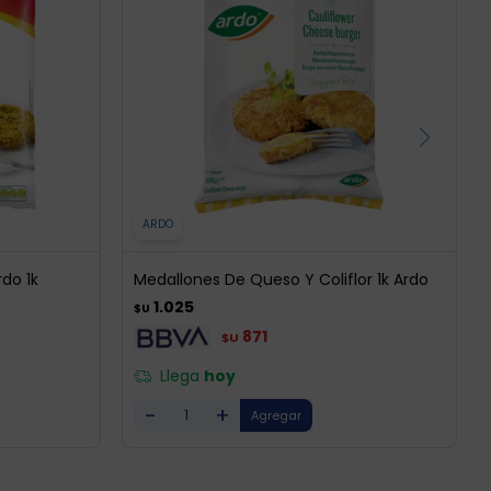
ARDO
do 1k
Medallones De Queso Y Coliflor 1k Ardo
1.025
$U
871
$U
Llega
hoy
-
+