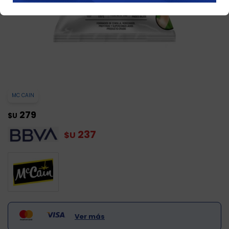
MC CAIN
279
$U
237
$U
Ver más