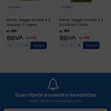
SCHNECK
SCHNECK
Hamb. Veggie Scneck X 2
Hamb. Veggie Scneck X 2
Unid Esp. Y Puerro
Unid Boni Y Zana
155
155
$U
$U
132
132
$U
$U
-
+
-
+
Suscríbete a nuestro newsletter
Recibí ofertas, novedades y más