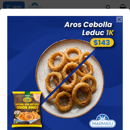
0


Ver horarios de atencion al publico
Mc Cain Aros De Cebolla Kilo