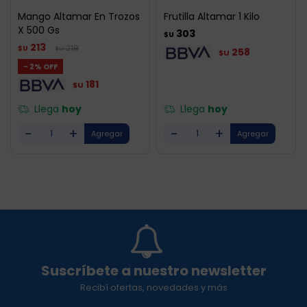
Mango Altamar En Trozos
Frutilla Altamar 1 Kilo
X 500 Gs
303
$U
213
219
$U
$U
258
$U
2
181
$U
Llega
hoy
Llega
hoy
-
+
-
+
Suscríbete a nuestro newsletter
Recibí ofertas, novedades y más