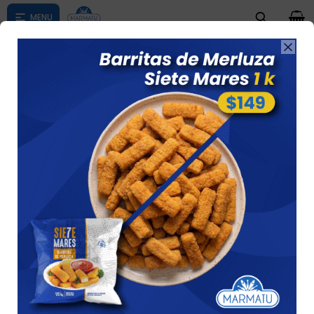
0

Compras menores a $ 1500 costo de envío $60 *Puede Variar

según su zona
Mix De Frutos Rojos 1kg.