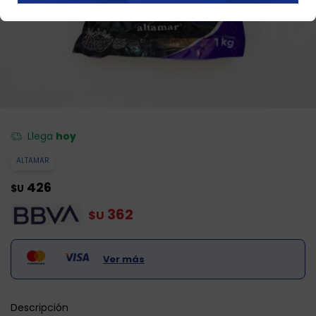
Llega
hoy
ALTAMAR
426
$U
362
$U
Ver más
Descripción