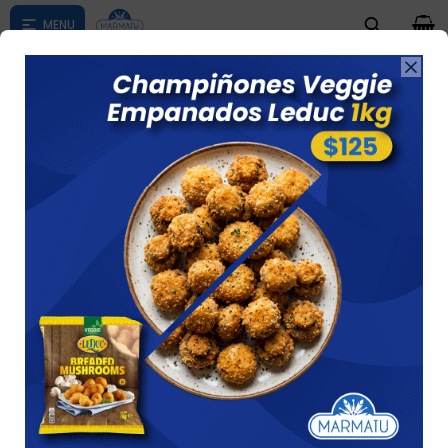
0

Compras menores a $ 1500 costo de envío $60 *Puede Variar

según su zona
Mix Berries Frutos Del Maipo 400 Grs