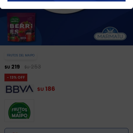
FRUTOS DEL MAIPO
219
253
$U
$U
13
186
$U