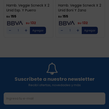
Hamb. Veggie Scneck X 2
Hamb. Veggie Scneck X 2
Unid Esp. Y Puerro
Unid Boni Y Zana
155
155
$U
$U
132
132
$U
$U
-
+
-
+
Suscríbete a nuestro newsletter
Recibí ofertas, novedades y más
SUSCRIBIRME