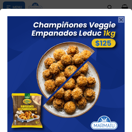
0

Compras menores a $ 1500 costo de envío $60 *Puede Variar

según su zona
Hamb. Veggie Scneck X 6 Unid Esp. Y Puerro