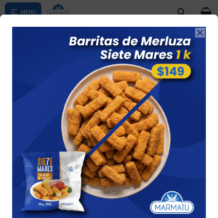
0

Compras menores a $ 1500 costo de envío $60 *Puede Variar

según su zona
Haagen-dazs Caramel Biscuit Y Cream 473
Ml + 2 Waffle 55 Grs Regalo