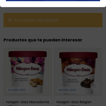
Este artículo está agotado.
Productos que te pueden interesar
HAAGEN-DAZS
HAAGEN-DAZS
Haagen-dazs Macadamia
Haagen-dazs Belgian