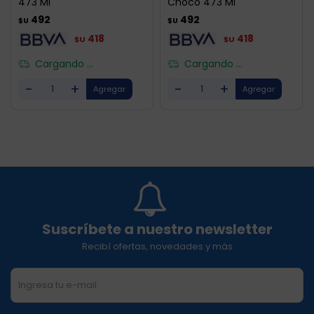
473 Ml
Choco 473 Ml
492
492
$U
$U
418
418
$U
$U
Cargando ...
Cargando ...
-
+
-
+
Suscríbete a nuestro newsletter
Recibí ofertas, novedades y más
SUSCRIBIRME