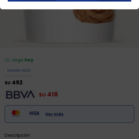
Llega
hoy
HAAGEN-DAZS
492
$U
418
$U
Ver más
Descripción