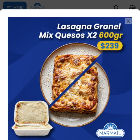
0

Compras menores a $ 1500 costo de envío $60 *Puede Variar

según su zona
Haagen-dazs Dulce De Leche 473 Ml