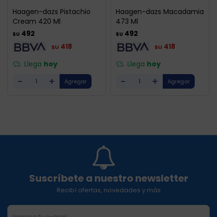
Haagen-dazs Pistachio
Haagen-dazs Macadamia
Cream 420 Ml
473 Ml
492
492
$U
$U
418
418
$U
$U
Llega
hoy
Llega
hoy
-
+
-
+
Suscríbete a nuestro newsletter
Recibí ofertas, novedades y más