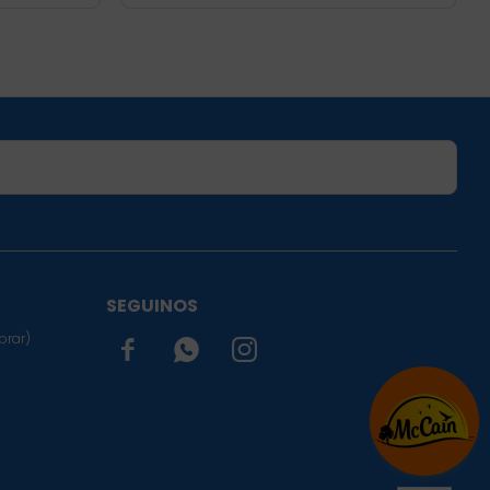
SUSCRIBIRME
SEGUINOS
prar)


