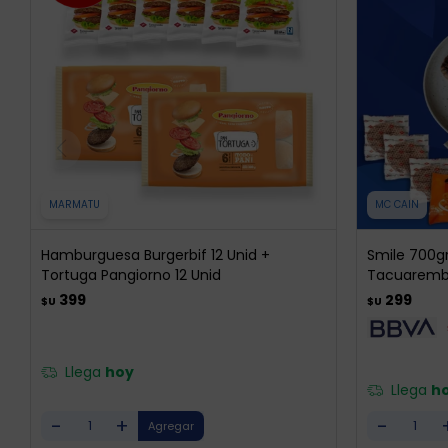
MARMATU
MC CAIN
Hamburguesa Burgerbif 12 Unid +
Smile 700g
Tortuga Pangiorno 12 Unid
Tacuarembo
399
299
$U
$U
Llega
hoy
Llega
h
-
+
-