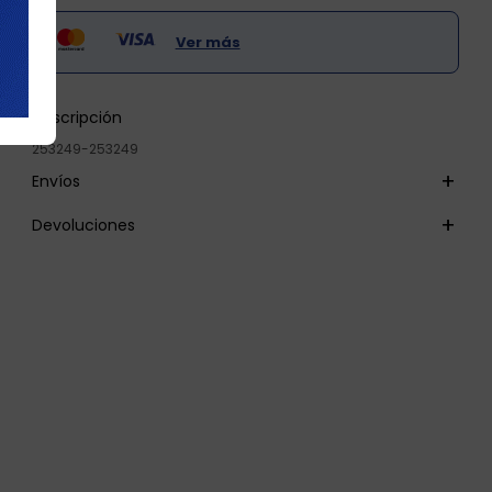
Ver más
Descripción
253249-253249
Envíos
Devoluciones