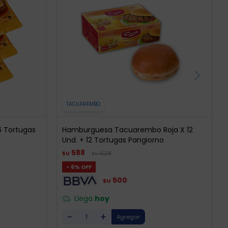
TACUAREMBO
 Tortugas
Hamburguesa Tacuarembo Roja X 12
Und. + 12 Tortugas Pangiorno
588
629
$U
$U
6
500
$U
Llega
hoy
-
+