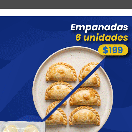
Combos
Blog
Ofertas
Promociones
Nuevos 
 menores a $ 1500 costo de envío $60 *Puede Variar según