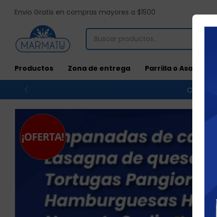
Envio Gratis en compras mayores a $1500
Productos
Zona de entrega
Parrilla o Asado
Compras