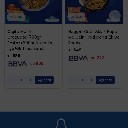
MC CAIN
MC CAIN
Cajita Mc: 1k
Nugget Crufi 2.5k + Papa
Croqueta+700gr
Mc Cain Tradicional 2k De
Smiles+600gr Noisette
Regalo
Jyq+2k Tradicional
849
$U
689
$U
722
$U
586
$U
-
+
-
+