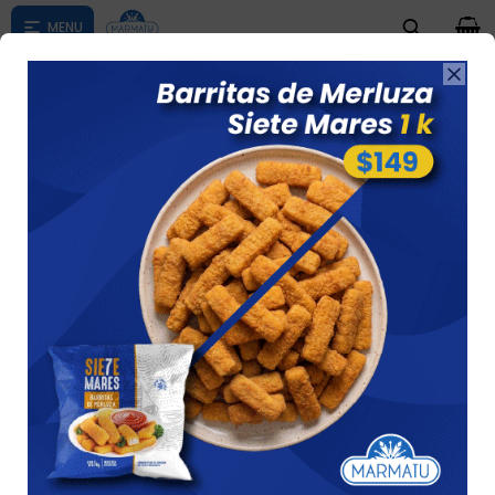
0

Compras menores a $ 1500 costo de envío $60 *Puede Variar

según su zona
Smile 700gr + 3 Paquetes Hamb.
Tacuarembo 84gr (6unid)