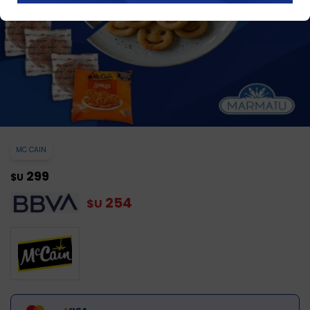
MC CAIN
299
$U
254
$U