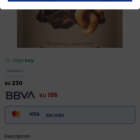
Llega
hoy
MARMATU
230
$U
196
$U
Ver más
Descripción