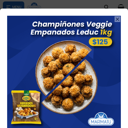
0

Compras menores a $ 1500 costo de envío $60 *Puede Variar

según su zona
Bite Caju/sem Choco Negro 100gr