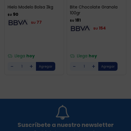
Hielo Modelo Bolsa 3kg
Bite Chocolate Granola
100gr
90
$U
181
$U
77
$U
154
$U
Llega
hoy
Llega
hoy
-
+
-
+
Suscríbete a nuestro newsletter