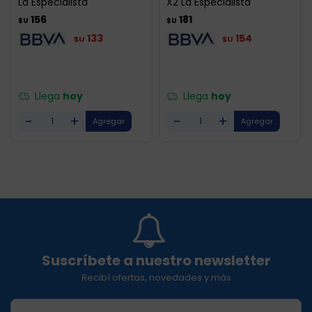
La Especialista
X2 La Especialista
156
181
$U
$U
133
154
$U
$U
Llega
hoy
Llega
hoy
-
+
-
+
Suscríbete a nuestro newsletter
Recibí ofertas, novedades y más