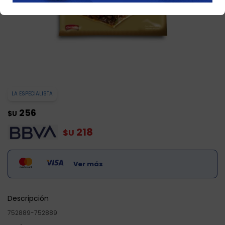
LA ESPECIALISTA
256
$U
218
$U
Ver más
Descripción
752889-752889