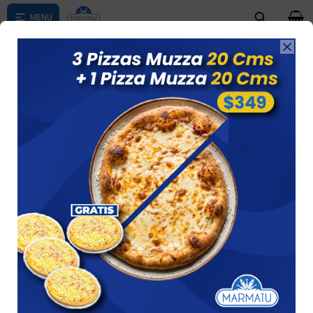
0

Compras menores a $ 1500 costo de envío $60 *Puede Variar

según su zona
Tapa Rectang. Casera La Especialista