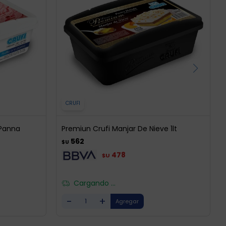
CRUFI
a Panna
Premiun Crufi Manjar De Nieve 1lt
562
$U
478
$U
Cargando ...
-
+