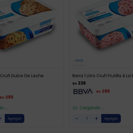
CRUFI
o Crufi Dulce De Leche
Barra 1 Litro Crufi Frutilla A L
336
$U
286
$U
286
$U
 ...
Cargando ...
+
-
+