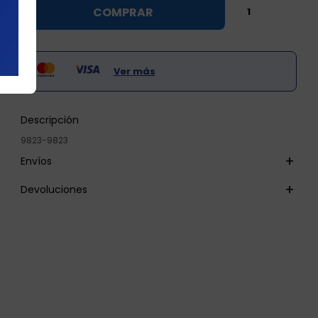

COMPRAR

Ver más
Descripción
9823-9823
Envíos
Devoluciones