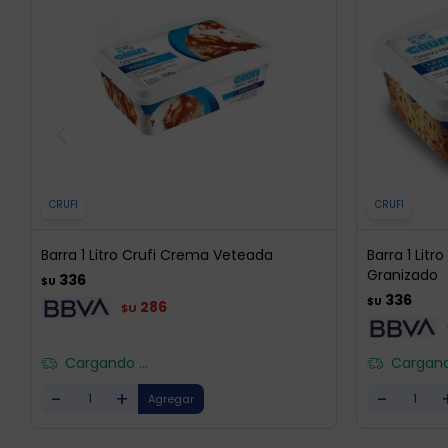
CRUFI
CRUFI
Barra 1 Litro Crufi Crema Veteada
Barra 1 Litr
Granizado
336
$U
336
$U
286
$U
Cargando ...
Cargando
-
+
-