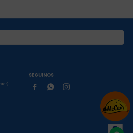
SUSCRIBIRME
SEGUINOS
prar)


