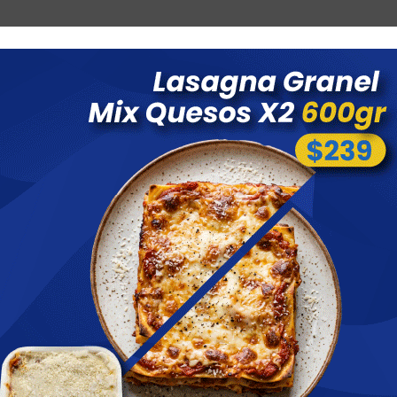
Combos
Blog
Ofertas
Promociones
Nuevos 
 menores a $ 1500 costo de envío $60 *Puede Variar según