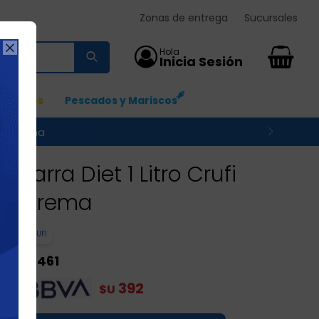
Zonas de entrega
Sucursales

0
Ingresos
Pescados y Mariscos
 su zona
Barra Diet 1 Litro Crufi
Crema
CRUFI
461
$U
392
$U