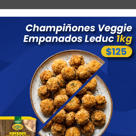
Combos
Blog
Ofertas
Promociones
Nuevos 
 menores a $ 1500 costo de envío $60 *Puede Variar según