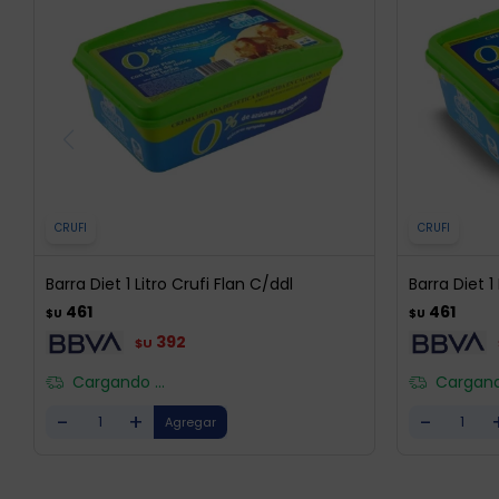
CRUFI
CRUFI
Barra Diet 1 Litro Crufi Flan C/ddl
Barra Diet 1
461
461
$U
$U
392
$U
Cargando ...
Cargando
-
+
-