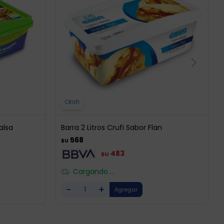
CRUFI
salsa
Barra 2 Litros Crufi Sabor Flan
568
$U
483
$U
Cargando ...
-
+