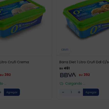
CRUFI
 Litro Crufi Crema
Barra Diet 1 Litro Crufi Ddl C/
461
$U
392
392
$U
$U
 ...
Cargando ...
+
-
+