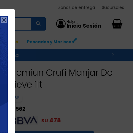
Zonas de entrega
Sucursales

0
Ingresos
Pescados y Mariscos
 su zona
Premiun Crufi Manjar De
Nieve 1lt
CRUFI
562
$U
478
$U