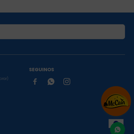
SUSCRIBIRME
SEGUINOS
prar)


