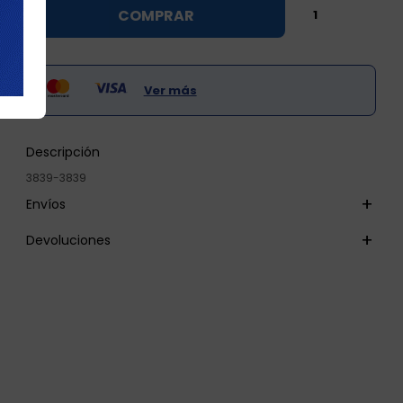

COMPRAR

Ver más
Descripción
3839-3839
Envíos
Devoluciones