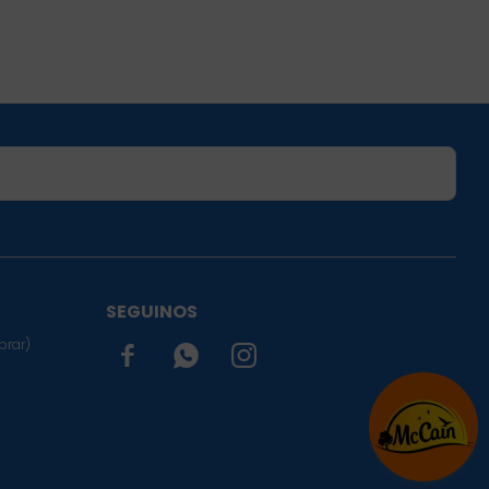
SUSCRIBIRME
SEGUINOS
prar)


