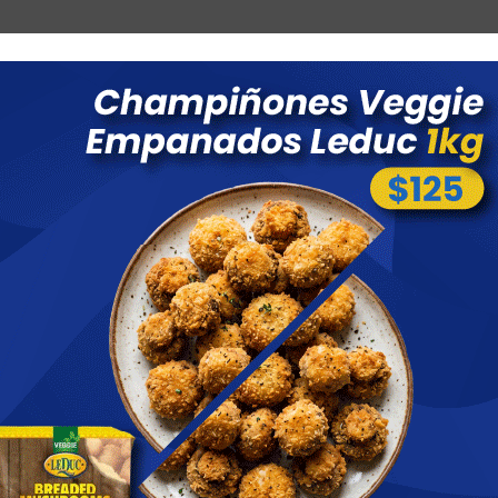
Combos
Blog
Ofertas
Promociones
Nuevos 
 menores a $ 1500 costo de envío $60 *Puede Variar según