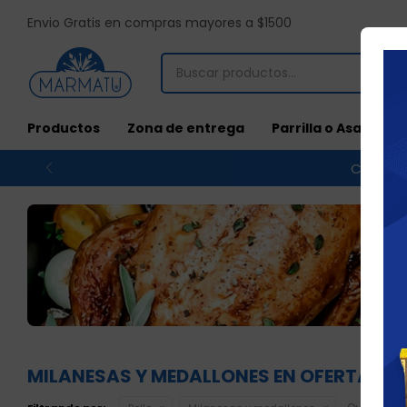
Envio Gratis en compras mayores a $1500
Productos
Zona de entrega
Parrilla o Asado
Compras
MILANESAS Y MEDALLONES EN OFERTA