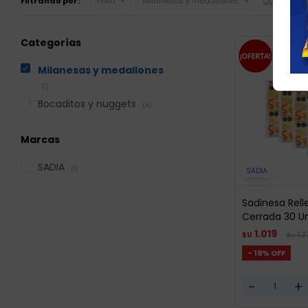
Quitar filtr
Filtrando por:
Pollo
Milanesas y medallones
Categorías
Milanesas y medallones
(1)
Bocaditos y nuggets
(4)
Marcas
SADIA
(1)
SADIA
Sadinesa Rell
Cerrada 30 Un
1.019
1.
$U
$U
19
-
+