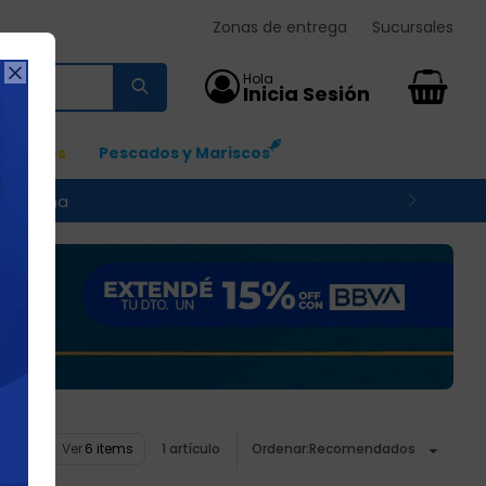
Zonas de entrega
Sucursales

0
Ingresos
Pescados y Mariscos
 su zona
Ver
1 artículo
Recomendados