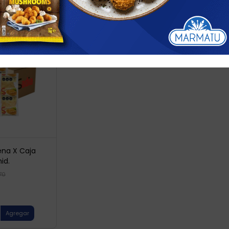
os
ena X Caja
id.
270