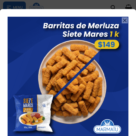
0

Compras menores a $ 1500 costo de envío $60 *Puede Variar

según su zona
PIZZAS Y CALZONE EN OFERTA
Ver
5 artículos
Recomendados
Filtrando por:
Pizzas y calzone