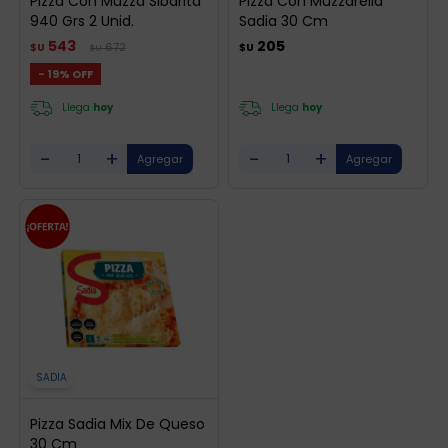
Pizza Con Muzza Sibarita
Pizza Con Muzzarella
940 Grs 2 Unid.
Sadia 30 Cm
543
205
672
$U
$U
$U
19
Llega
hoy
Llega
hoy
-
+
-
+
SADIA
Pizza Sadia Mix De Queso
30 Cm