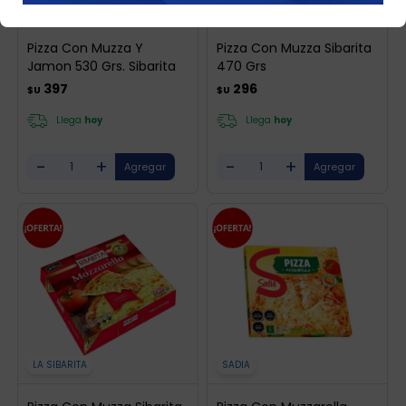
LA SIBARITA
LA SIBARITA
Pizza Con Muzza Y
Pizza Con Muzza Sibarita
Jamon 530 Grs. Sibarita
470 Grs
397
296
$U
$U
Llega
hoy
Llega
hoy
-
+
-
+
LA SIBARITA
SADIA