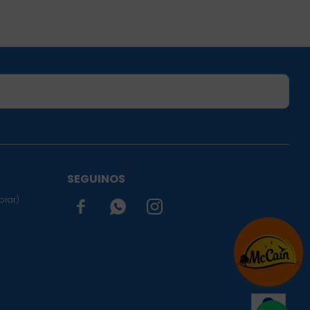
SUSCRIBIRME
SEGUINOS
prar)


