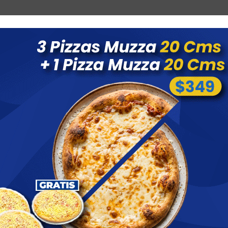
Combos
Blog
Ofertas
Promociones
Nuevos 
 menores a $ 1500 costo de envío $60 *Puede Variar según