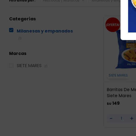
Filtrando por:
Pescados / Mariscos
Milanesas y empanados
Categorías
Milanesas y empanados
(1)
Marcas
SIETE MARES
(1)
SIETE MARES
Barritas De Me
Siete Mares
149
$U
-
+