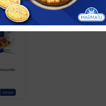
Quitar filtros
rluza Kilo