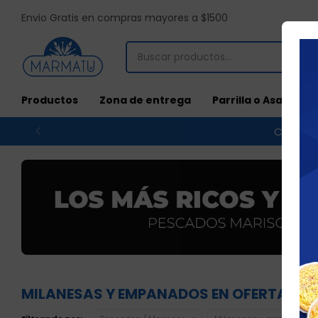
Envio Gratis en compras mayores a $1500
Productos
Zona de entrega
Parrilla o Asado
Compras
MILANESAS Y EMPANADOS EN OFERTA