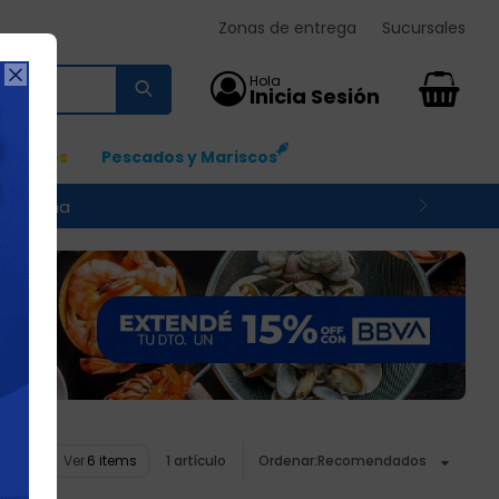
Zonas de entrega
Sucursales

0
Ingresos
Pescados y Mariscos
 su zona
Ver
1 artículo
Recomendados