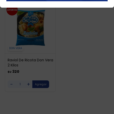
DON VERA
Raviol De Ricota Don Vera
2 Kilos
320
$U
-
+