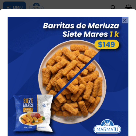
0

Compras menores a $ 1500 costo de envío $60 *Puede Variar

según su zona
RAVIOLES EN OFERTA
Ver
1 artículo
Recomendados
Quitar filtros
Filtrando por:
Pasta
Ravioles