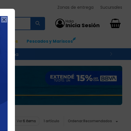
Zonas de entrega
Sucursales

0
Ingresos
Pescados y Mariscos
 su zona
Ver
1 artículo
Recomendados