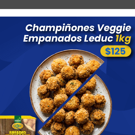
Combos
Blog
Ofertas
Promociones
Nuevos 
 menores a $ 1500 costo de envío $60 *Puede Variar según