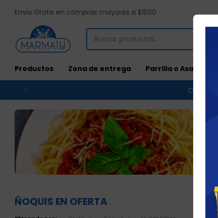
Envio Gratis en compras mayores a $1500
Productos
Zona de entrega
Parrilla o Asado
Compras
ÑOQUIS EN OFERTA