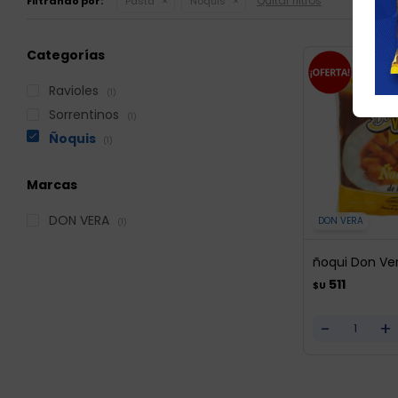
Quitar filtros
Filtrando por:
Pasta
Ñoquis
Categorías
Ravioles
(1)
Sorrentinos
(1)
Ñoquis
(1)
Marcas
DON VERA
DON VERA
(1)
ñoqui Don Ver
511
$U
-
+