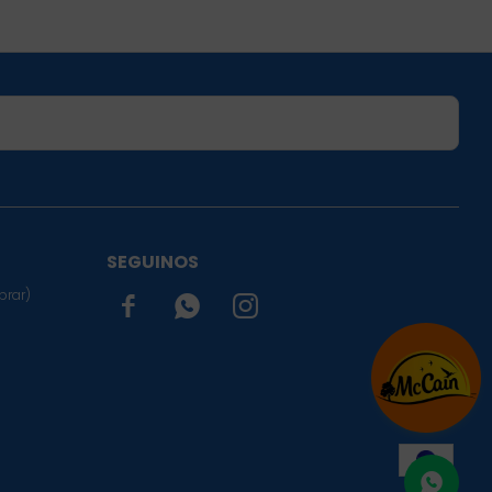
SUSCRIBIRME
SEGUINOS
prar)


