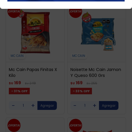
MC CAIN
MC CAIN
Mc Cain Papas Finitas X
Noisette Mc Cain Jamon
Kilo
Y Queso 600 Grs
169
169
248
255
$U
$U
$U
$U
31
33
-
+
-
+