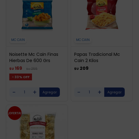
MC CAIN
MC CAIN
Noisette Mc Cain Finas
Papas Tradicional Mc
Hierbas De 600 Grs
Cain 2 Kilos
169
209
255
$U
$U
$U
33
-
+
-
+