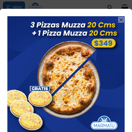
0

Compras menores a $ 1500 costo de envío $60 *Puede Variar

según su zona
PAPAS EN OFERTA
Ver
5 artículos
Recomendados
Filtrando por:
Papas