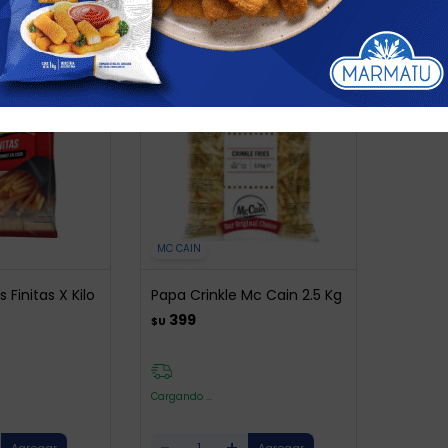
MC CAIN
Finitas X Kilo
Papa Crinkle Mc Cain 2.5 Kg
399
$U
Cargando ...
-
+