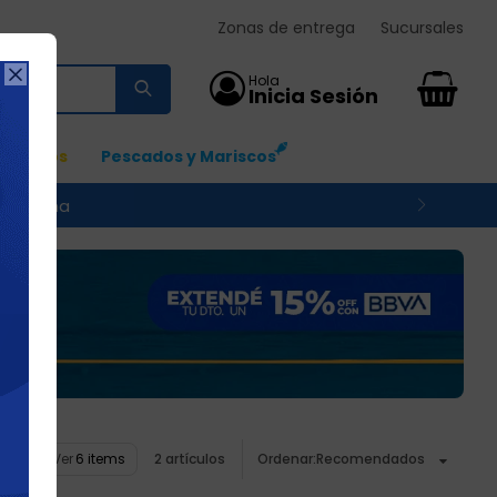
Zonas de entrega
Sucursales

0
Ingresos
Pescados y Mariscos
 su zona
Ver
2 artículos
Recomendados