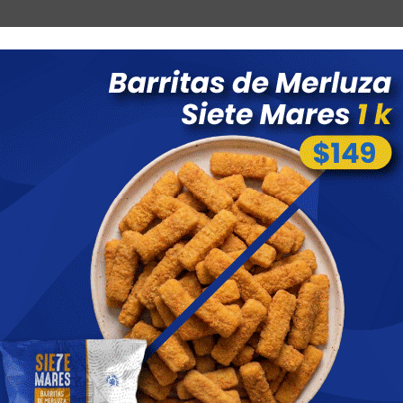
Combos
Blog
Ofertas
Promociones
Nuevos 
 menores a $ 1500 costo de envío $60 *Puede Variar según