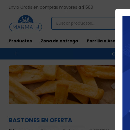
Envio Gratis en compras mayores a $1500
Productos
Zona de entrega
Parrilla o Asado
Compras
BASTONES EN OFERTA