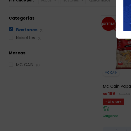
Quitar filtros
Filtrando por:
Papas
Bastones
Categorías
Bastones
(2)
Noisettes
(2)
Marcas
MC CAIN
(2)
MC CAIN
Mc Cain Papas 
169
248
$U
$U
31
Cargando ...
-
+