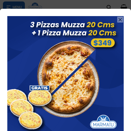
0

Compras menores a $ 1500 costo de envío $60 *Puede Variar

según su zona
BASTONES EN OFERTA
Ver
2 artículos
Recomendados
Quitar filtros
Filtrando por:
Papas
Bastones