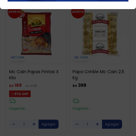
MC CAIN
MC CAIN
Mc Cain Papas Finitas X
Papa Crinkle Mc Cain 2.5
Kilo
Kg
169
399
248
$U
$U
$U
31
Cargando ...
Cargando ...
-
+
-
+