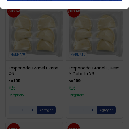
MARMATU
MARMATU
Empanada Granel Carne
Empanada Granel Queso
X6
Y Cebolla X6
199
199
$U
$U
Cargando ...
Cargando ...
-
+
-
+