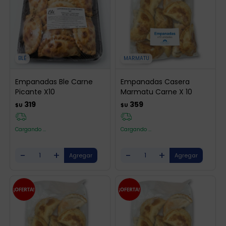
BLÉ
MARMATU
Empanadas Ble Carne
Empanadas Casera
Picante X10
Marmatu Carne X 10
319
359
$U
$U
Cargando ...
Cargando ...
-
+
-
+