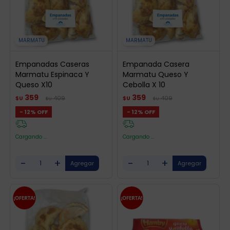
MARMATU
MARMATU
Empanadas Caseras
Empanada Casera
Marmatu Espinaca Y
Marmatu Queso Y
Queso X10
Cebolla X 10
359
359
409
409
$U
$U
$U
$U
12
12
Cargando ...
Cargando ...
-
+
-
+