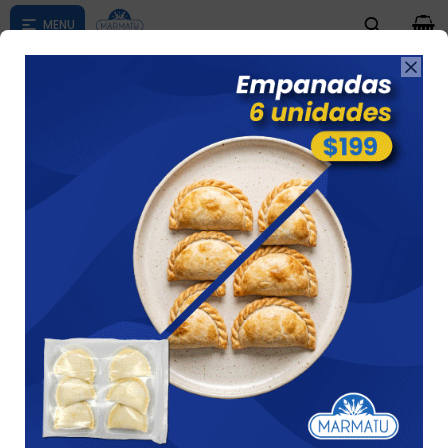
0

Compras menores a $ 1500 costo de envío $60 *Puede Variar

según su zona
EMPANADAS EN OFERTA
Ver
17 artículos
Recomendados
Filtrando por:
Empanadas