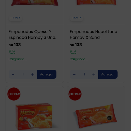
HAMBY
HAMBY
Empanadas Queso Y
Empanadas Napolitana
Espinaca Hamby 3 Und.
Hamby X 3und.
133
133
$U
$U
Cargando ...
Cargando ...
-
+
-
+