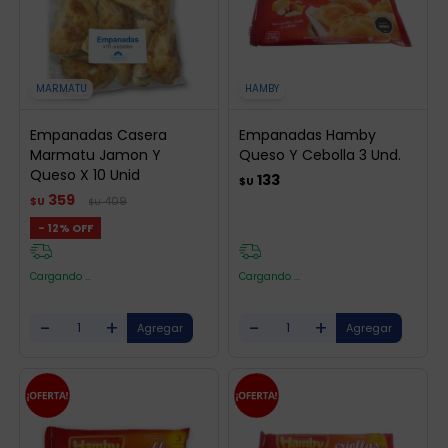
MARMATU
HAMBY
Empanadas Casera
Empanadas Hamby
Marmatu Jamon Y
Queso Y Cebolla 3 Und.
Queso X 10 Unid
133
$U
359
409
$U
$U
12
Cargando ...
Cargando ...
-
+
-
+