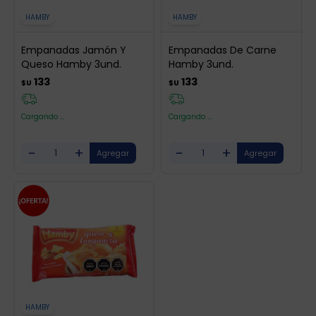
HAMBY
HAMBY
Empanadas Jamón Y
Empanadas De Carne
Queso Hamby 3und.
Hamby 3und.
133
133
$U
$U
Cargando ...
Cargando ...
-
+
-
+
HAMBY