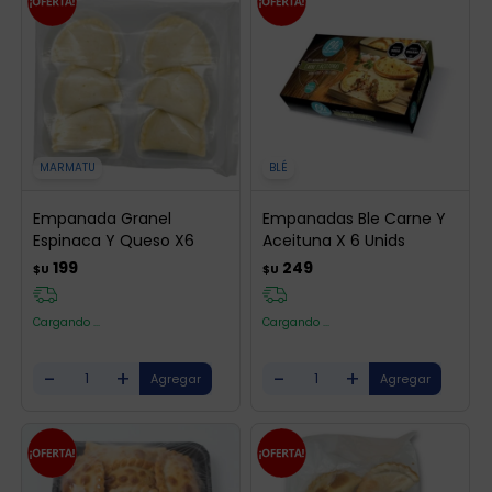
MARMATU
BLÉ
Empanada Granel
Empanadas Ble Carne Y
Espinaca Y Queso X6
Aceituna X 6 Unids
199
249
$U
$U
Cargando ...
Cargando ...
-
+
-
+