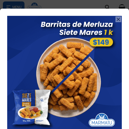
0

Compras menores a $ 1500 costo de envío $60 *Puede Variar

según su zona
COMIDAS PRONTAS EN OFERTA
Ver
1 artículo
Recomendados
Filtrando por:
Comidas prontas