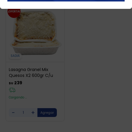
SADIA
Lasagna Granel Mix
Quesos X2 600gr C/u
239
$U
Cargando ...
-
+