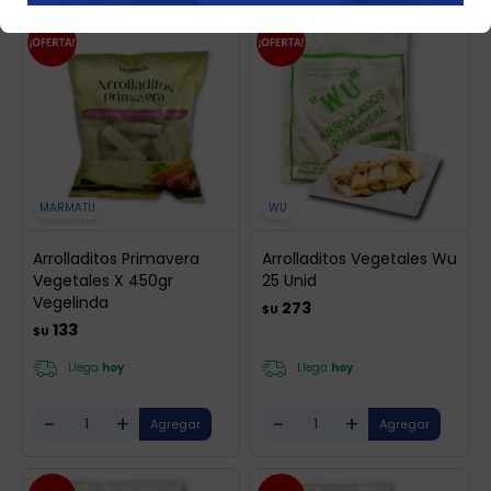
MARMATU
WU
Arrolladitos Primavera
Arrolladitos Vegetales Wu
Vegetales X 450gr
25 Unid
Vegelinda
273
$U
133
$U
Llega
hoy
Llega
hoy
-
+
-
+