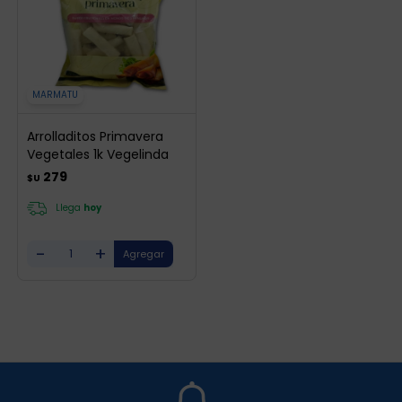
MARMATU
Arrolladitos Primavera
Vegetales 1k Vegelinda
279
$U
Llega
hoy
-
+