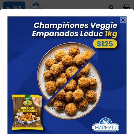
0

Compras menores a $ 1500 costo de envío $60 *Puede Variar

según su zona
ARROLLADITOS PRIMAVERA EN OFERTA
Ver
5 artículos
Recomendados
Filtrando por:
Arrolladitos Primavera