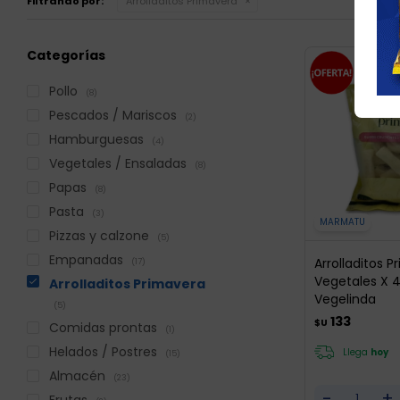
Filtrando por:
Arrolladitos Primavera
Categorías
Pollo
(8)
Pescados / Mariscos
(2)
Hamburguesas
(4)
Vegetales / Ensaladas
(8)
Papas
(8)
Pasta
(3)
MARMATU
Pizzas y calzone
(5)
Empanadas
Arrolladitos 
(17)
Vegetales X 
Arrolladitos Primavera
Vegelinda
(5)
133
$U
Comidas prontas
(1)
Helados / Postres
Llega
hoy
(15)
Almacén
(23)
-
+
Frutas