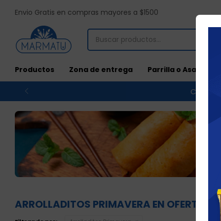
Envio Gratis en compras mayores a $1500
Productos
Zona de entrega
Parrilla o Asado
Compras
ARROLLADITOS PRIMAVERA EN OFERTA