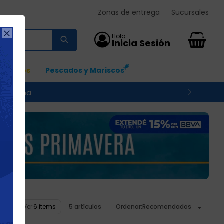
Zonas de entrega
Sucursales

0
Ingresos
Pescados y Mariscos
 su zona
Ver
5 artículos
Recomendados