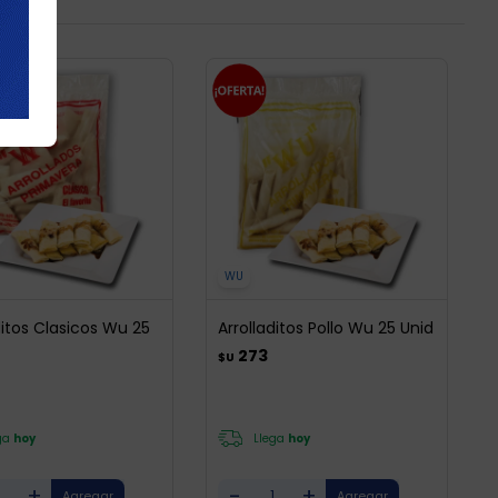
WU
ditos Clasicos Wu 25
Arrolladitos Pollo Wu 25 Unid
273
$U
ga
hoy
Llega
hoy
+
-
+