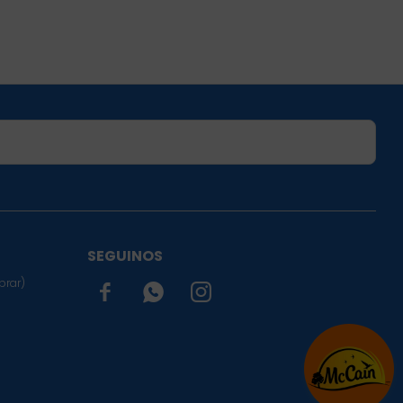
SUSCRIBIRME
SEGUINOS
prar)


