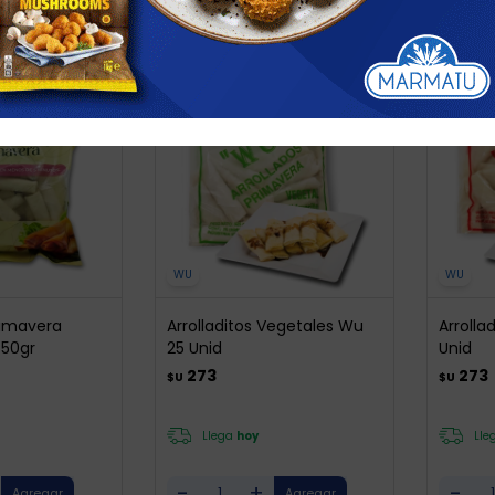
WU
WU
Primavera
Arrolladitos Vegetales Wu
Arrolla
450gr
25 Unid
Unid
273
273
$U
$U
Llega
hoy
Lle
-
+
-