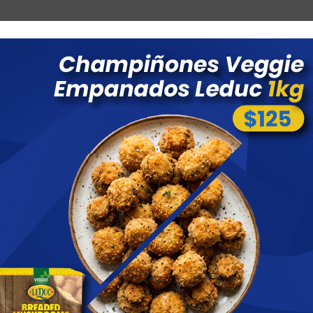
Combos
Blog
Ofertas
Promociones
Nuevos 
 menores a $ 1500 costo de envío $60 *Puede Variar según