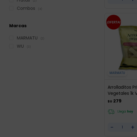
(2)
Combos
(4)
Marcas
MARMATU
(2)
WU
(3)
MARMATU
Arrolladitos 
Vegetales 1k 
279
$U
Llega
hoy
-
+