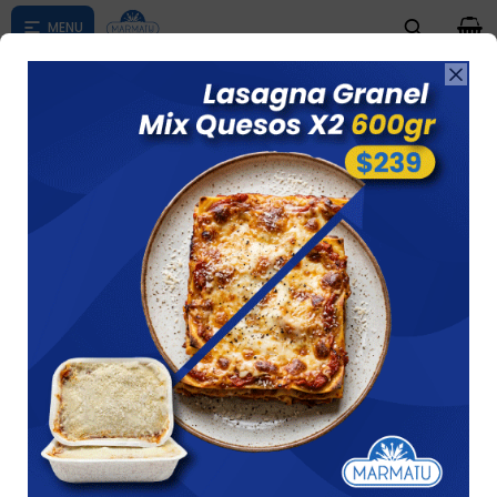
0

Compras menores a $ 1500 costo de envío $60 *Puede Variar

según su zona
Volcan Chocolate Y Coco 6 Unid