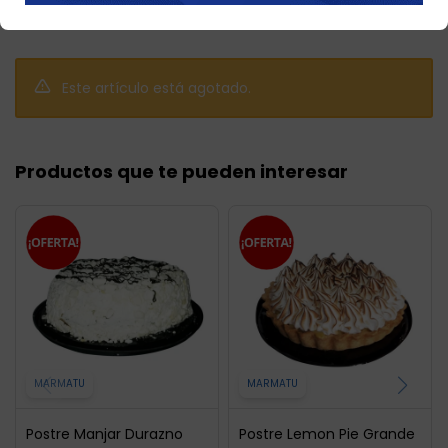
Llega
hoy
Este artículo está agotado.
Productos que te pueden interesar
MARMATU
MARMATU
Postre Manjar Durazno
Postre Lemon Pie Grande