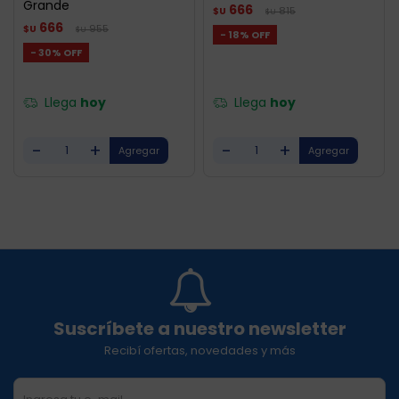
Grande
666
815
$U
$U
666
955
$U
$U
18
30
Llega
hoy
Llega
hoy
-
+
-
+
Suscríbete a nuestro newsletter
Recibí ofertas, novedades y más