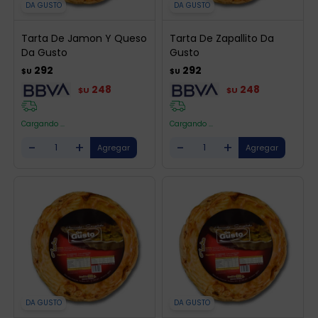
DA GUSTO
DA GUSTO
Tarta De Jamon Y Queso
Tarta De Zapallito Da
Da Gusto
Gusto
292
292
$U
$U
248
248
$U
$U
Cargando ...
Cargando ...
-
+
-
+
DA GUSTO
DA GUSTO