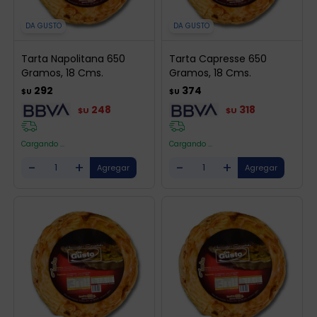
DA GUSTO
DA GUSTO
Tarta Napolitana 650
Tarta Capresse 650
Gramos, 18 Cms.
Gramos, 18 Cms.
292
374
$U
$U
248
318
$U
$U
Cargando ...
Cargando ...
-
+
-
+