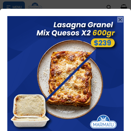
0

Compras menores a $ 1500 costo de envío $60 *Puede Variar

según su zona
TARTAS SALADAS
Ver
19 artículos
Recomendados
Filtrando por:
Tartas saladas