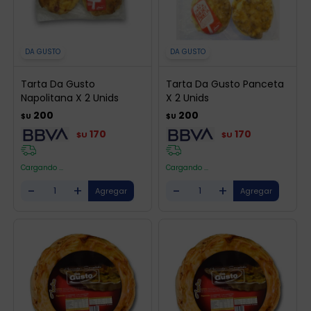
DA GUSTO
DA GUSTO
Tarta Da Gusto
Tarta Da Gusto Panceta
Napolitana X 2 Unids
X 2 Unids
200
200
$U
$U
170
170
$U
$U
Cargando ...
Cargando ...
-
+
-
+