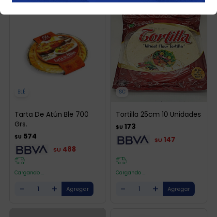
BLÉ
SC
Tarta De Atún Ble 700
Tortilla 25cm 10 Unidades
Grs.
173
$U
574
$U
147
$U
488
$U
Cargando ...
Cargando ...
-
+
-
+