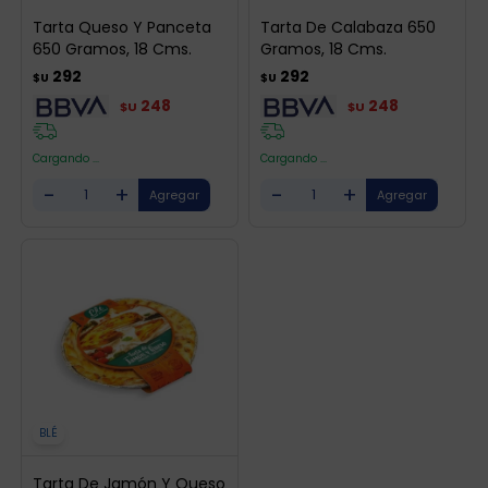
Tarta Queso Y Panceta
Tarta De Calabaza 650
650 Gramos, 18 Cms.
Gramos, 18 Cms.
292
292
$U
$U
248
248
$U
$U
Cargando ...
Cargando ...
-
+
-
+
BLÉ
Tarta De Jamón Y Queso