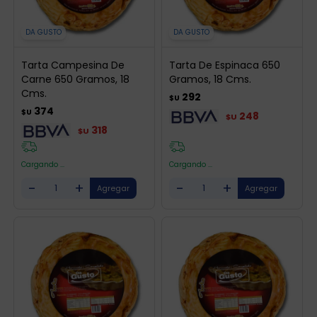
DA GUSTO
DA GUSTO
Tarta Campesina De
Tarta De Espinaca 650
Carne 650 Gramos, 18
Gramos, 18 Cms.
Cms.
292
$U
374
$U
248
$U
318
$U
Cargando ...
Cargando ...
-
+
-
+