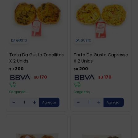
DA GUSTO
DA GUSTO
Tarta Da Gusto Zapallitos
Tarta Da Gusto Capresse
X 2 Unids.
X 2 Unids.
200
200
$U
$U
170
170
$U
$U
Cargando ...
Cargando ...
-
+
-
+