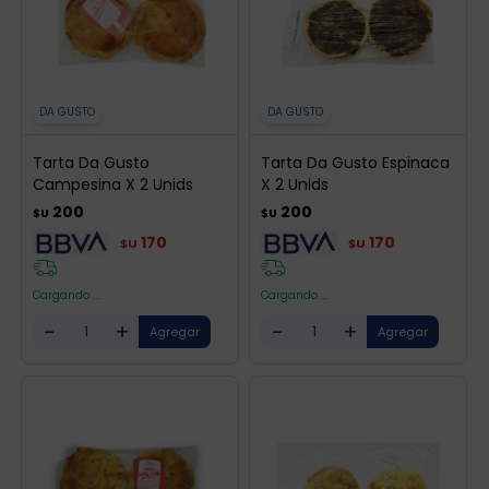
DA GUSTO
DA GUSTO
Tarta Da Gusto
Tarta Da Gusto Espinaca
Campesina X 2 Unids
X 2 Unids
200
200
$U
$U
170
170
$U
$U
Cargando ...
Cargando ...
-
+
-
+