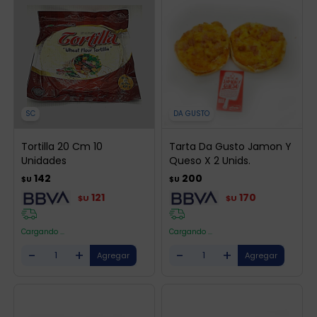
SC
DA GUSTO
Tortilla 20 Cm 10
Tarta Da Gusto Jamon Y
Unidades
Queso X 2 Unids.
142
200
$U
$U
121
170
$U
$U
Cargando ...
Cargando ...
-
+
-
+