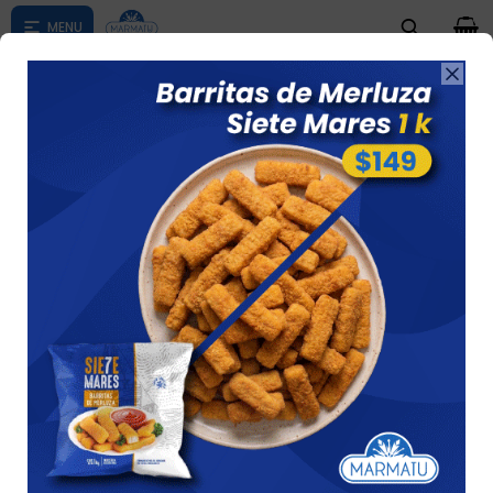
0

Compras menores a $ 1500 costo de envío $60 *Puede Variar

según su zona
TARTAS SALADAS
Ver
20 artículos
Recomendados
Filtrando por:
Tartas saladas