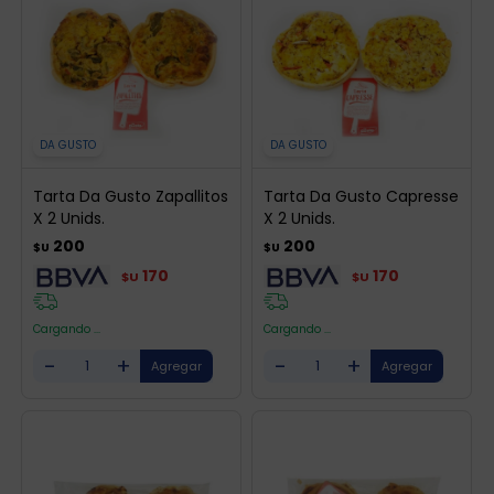
DA GUSTO
DA GUSTO
Tarta Da Gusto Zapallitos
Tarta Da Gusto Capresse
X 2 Unids.
X 2 Unids.
200
200
$U
$U
170
170
$U
$U
Cargando ...
Cargando ...
-
+
-
+