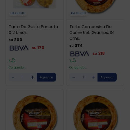
DA GUSTO
DA GUSTO
Tarta Da Gusto Panceta
Tarta Campesina De
X 2 Unids
Carne 650 Gramos, 18
Cms.
200
$U
374
$U
170
$U
318
$U
Cargando ...
Cargando ...
-
+
-
+