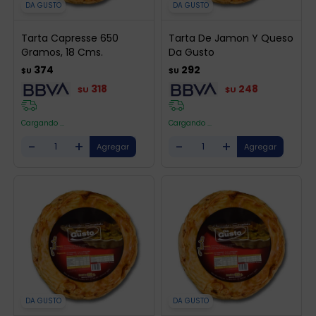
DA GUSTO
DA GUSTO
Tarta Capresse 650
Tarta De Jamon Y Queso
Gramos, 18 Cms.
Da Gusto
374
292
$U
$U
318
248
$U
$U
Cargando ...
Cargando ...
-
+
-
+
DA GUSTO
DA GUSTO