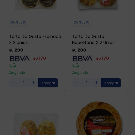
DA GUSTO
DA GUSTO
Tarta Da Gusto Espinaca
Tarta Da Gusto
X 2 Unids
Napolitana X 2 Unids
200
200
$U
$U
170
170
$U
$U
Cargando ...
Cargando ...
-
+
-
+