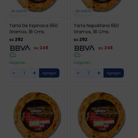
DA GUSTO
DA GUSTO
Tarta De Espinaca 650
Tarta Napolitana 650
Gramos, 18 Cms.
Gramos, 18 Cms.
292
292
$U
$U
248
248
$U
$U
Cargando ...
Cargando ...
-
+
-
+