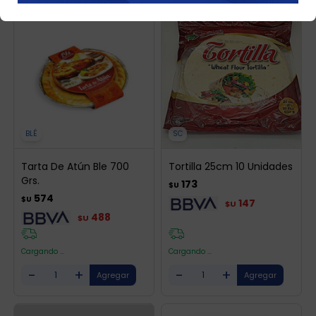
BLÉ
SC
Tarta De Atún Ble 700
Tortilla 25cm 10 Unidades
Grs.
173
$U
574
$U
147
$U
488
$U
Cargando ...
Cargando ...
-
+
-
+