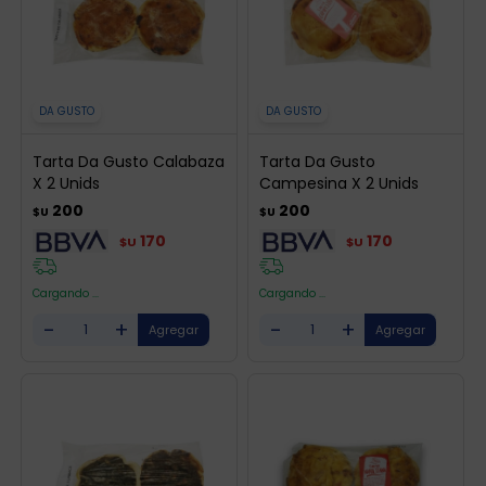
DA GUSTO
DA GUSTO
Tarta Da Gusto Calabaza
Tarta Da Gusto
X 2 Unids
Campesina X 2 Unids
200
200
$U
$U
170
170
$U
$U
Cargando ...
Cargando ...
-
+
-
+