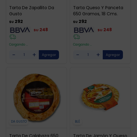
Tarta De Zapallito Da
Tarta Queso Y Panceta
Gusto
650 Gramos, 18 Cms.
292
292
$U
$U
248
248
$U
$U
Cargando ...
Cargando ...
-
+
-
+
DA GUSTO
BLÉ
Tarta De Calabaza 650
Tarta De Jamón Y Queso