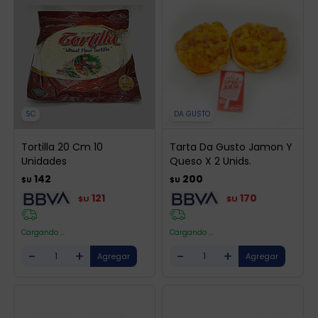
SC
DA GUSTO
Tortilla 20 Cm 10
Tarta Da Gusto Jamon Y
Unidades
Queso X 2 Unids.
142
200
$U
$U
121
170
$U
$U
Cargando ...
Cargando ...
-
+
-
+