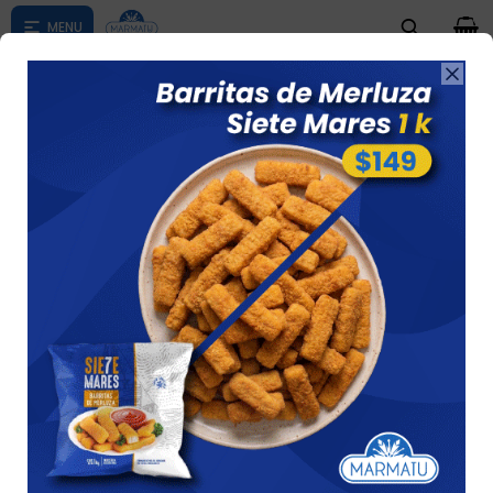
0

Compras menores a $ 1500 costo de envío $60 *Puede Variar

según su zona
Sadinesa Comun X 5 Unidades