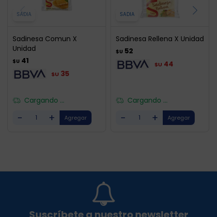
SADIA
SADIA
Sadinesa Comun X
Sadinesa Rellena X Unidad
Unidad
52
$U
41
$U
44
$U
35
$U
Cargando ...
Cargando ...
-
+
-
+
Suscríbete a nuestro newsletter