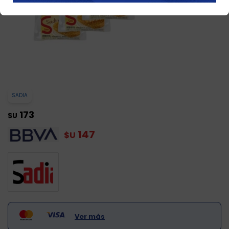
SADIA
173
$U
147
$U
Ver más