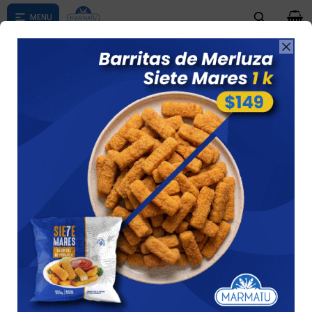
0

Compras menores a $ 1500 costo de envío $60 *Puede Variar

según su zona
Raviol El Buen Gusto De Verdura 2,5 Kg, 550
Unidades Aprox.