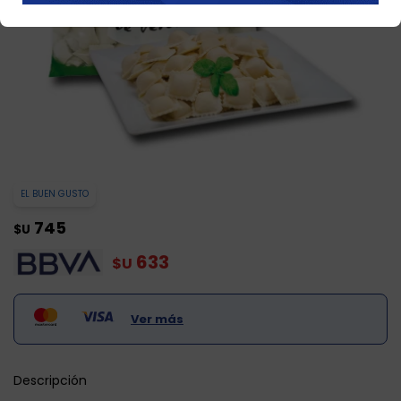
EL BUEN GUSTO
745
$U
633
$U
Ver más
Descripción